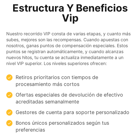
Estructura Y Beneficios
Vip
Nuestro recorrido VIP consta de varias etapas, y cuanto más
subes, mejores son las recompensas. Cuando apuestas con
nosotros, ganas puntos de compensación especiales. Estos
puntos se registran automáticamente, y cuando alcanzas
nuevos hitos, tu cuenta se actualiza inmediatamente a un
nivel VIP superior. Los niveles superiores ofrecen:
Retiros prioritarios con tiempos de
procesamiento más cortos
Ofertas especiales de devolución de efectivo
acreditadas semanalmente
Gestores de cuenta para soporte personalizado
Bonos únicos personalizados según tus
preferencias