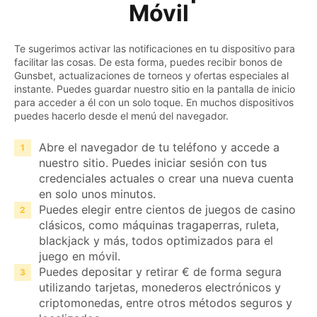
Móvil
Te sugerimos activar las notificaciones en tu dispositivo para
facilitar las cosas. De esta forma, puedes recibir bonos de
Gunsbet, actualizaciones de torneos y ofertas especiales al
instante. Puedes guardar nuestro sitio en la pantalla de inicio
para acceder a él con un solo toque. En muchos dispositivos
puedes hacerlo desde el menú del navegador.
Abre el navegador de tu teléfono y accede a
nuestro sitio. Puedes iniciar sesión con tus
credenciales actuales o crear una nueva cuenta
en solo unos minutos.
Puedes elegir entre cientos de juegos de casino
clásicos, como máquinas tragaperras, ruleta,
blackjack y más, todos optimizados para el
juego en móvil.
Puedes depositar y retirar € de forma segura
utilizando tarjetas, monederos electrónicos y
criptomonedas, entre otros métodos seguros y