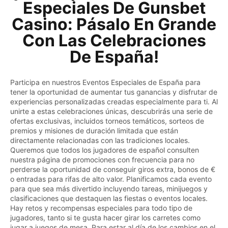
Especiales De Gunsbet
Casino: Pásalo En Grande
Con Las Celebraciones
De España!
Participa en nuestros Eventos Especiales de España para
tener la oportunidad de aumentar tus ganancias y disfrutar de
experiencias personalizadas creadas especialmente para ti. Al
unirte a estas celebraciones únicas, descubrirás una serie de
ofertas exclusivas, incluidos torneos temáticos, sorteos de
premios y misiones de duración limitada que están
directamente relacionadas con las tradiciones locales.
Queremos que todos los jugadores de español consulten
nuestra página de promociones con frecuencia para no
perderse la oportunidad de conseguir giros extra, bonos de €
o entradas para rifas de alto valor. Planificamos cada evento
para que sea más divertido incluyendo tareas, minijuegos y
clasificaciones que destaquen las fiestas o eventos locales.
Hay retos y recompensas especiales para todo tipo de
jugadores, tanto si te gusta hacer girar los carretes como
jugar a juegos de mesa. Para estar al día de los cambios en el