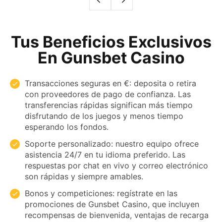
Tus Beneficios Exclusivos
En Gunsbet Casino
Transacciones seguras en €: deposita o retira
con proveedores de pago de confianza. Las
transferencias rápidas significan más tiempo
disfrutando de los juegos y menos tiempo
esperando los fondos.
Soporte personalizado: nuestro equipo ofrece
asistencia 24/7 en tu idioma preferido. Las
respuestas por chat en vivo y correo electrónico
son rápidas y siempre amables.
Bonos y competiciones: regístrate en las
promociones de Gunsbet Casino, que incluyen
recompensas de bienvenida, ventajas de recarga