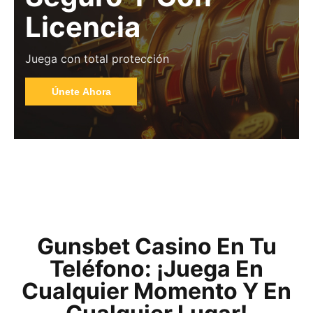
Licencia
Juega con total protección
Únete Ahora
Gunsbet Casino En Tu
Teléfono: ¡Juega En
Cualquier Momento Y En