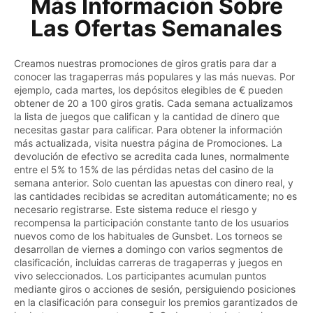
Más Información Sobre
Las Ofertas Semanales
Creamos nuestras promociones de giros gratis para dar a
conocer las tragaperras más populares y las más nuevas. Por
ejemplo, cada martes, los depósitos elegibles de € pueden
obtener de 20 a 100 giros gratis. Cada semana actualizamos
la lista de juegos que califican y la cantidad de dinero que
necesitas gastar para calificar. Para obtener la información
más actualizada, visita nuestra página de Promociones. La
devolución de efectivo se acredita cada lunes, normalmente
entre el 5% to 15% de las pérdidas netas del casino de la
semana anterior. Solo cuentan las apuestas con dinero real, y
las cantidades recibidas se acreditan automáticamente; no es
necesario registrarse. Este sistema reduce el riesgo y
recompensa la participación constante tanto de los usuarios
nuevos como de los habituales de Gunsbet. Los torneos se
desarrollan de viernes a domingo con varios segmentos de
clasificación, incluidas carreras de tragaperras y juegos en
vivo seleccionados. Los participantes acumulan puntos
mediante giros o acciones de sesión, persiguiendo posiciones
en la clasificación para conseguir los premios garantizados de