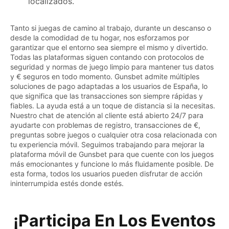
localizados.
Tanto si juegas de camino al trabajo, durante un descanso o
desde la comodidad de tu hogar, nos esforzamos por
garantizar que el entorno sea siempre el mismo y divertido.
Todas las plataformas siguen contando con protocolos de
seguridad y normas de juego limpio para mantener tus datos
y € seguros en todo momento. Gunsbet admite múltiples
soluciones de pago adaptadas a los usuarios de España, lo
que significa que las transacciones son siempre rápidas y
fiables. La ayuda está a un toque de distancia si la necesitas.
Nuestro chat de atención al cliente está abierto 24/7 para
ayudarte con problemas de registro, transacciones de €,
preguntas sobre juegos o cualquier otra cosa relacionada con
tu experiencia móvil. Seguimos trabajando para mejorar la
plataforma móvil de Gunsbet para que cuente con los juegos
más emocionantes y funcione lo más fluidamente posible. De
esta forma, todos los usuarios pueden disfrutar de acción
ininterrumpida estés donde estés.
¡Participa En Los Eventos