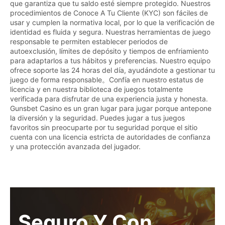
que garantiza que tu saldo esté siempre protegido. Nuestros
procedimientos de Conoce A Tu Cliente (KYC) son fáciles de
usar y cumplen la normativa local, por lo que la verificación de
identidad es fluida y segura. Nuestras herramientas de juego
responsable te permiten establecer periodos de
autoexclusión, límites de depósito y tiempos de enfriamiento
para adaptarlos a tus hábitos y preferencias. Nuestro equipo
ofrece soporte las 24 horas del día, ayudándote a gestionar tu
juego de forma responsable。Confía en nuestro estatus de
licencia y en nuestra biblioteca de juegos totalmente
verificada para disfrutar de una experiencia justa y honesta.
Gunsbet Casino es un gran lugar para jugar porque antepone
la diversión y la seguridad. Puedes jugar a tus juegos
favoritos sin preocuparte por tu seguridad porque el sitio
cuenta con una licencia estricta de autoridades de confianza
y una protección avanzada del jugador.
Seguro Y Con