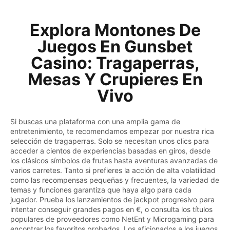
Explora Montones De
Juegos En Gunsbet
Casino: Tragaperras,
Mesas Y Crupieres En
Vivo
Si buscas una plataforma con una amplia gama de
entretenimiento, te recomendamos empezar por nuestra rica
selección de tragaperras. Solo se necesitan unos clics para
acceder a cientos de experiencias basadas en giros, desde
los clásicos símbolos de frutas hasta aventuras avanzadas de
varios carretes. Tanto si prefieres la acción de alta volatilidad
como las recompensas pequeñas y frecuentes, la variedad de
temas y funciones garantiza que haya algo para cada
jugador. Prueba los lanzamientos de jackpot progresivo para
intentar conseguir grandes pagos en €, o consulta los títulos
populares de proveedores como NetEnt y Microgaming para
encontrar los favoritos probados. Los aficionados a los juegos