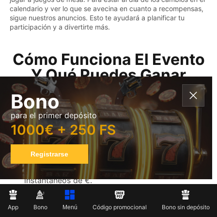
calendario y ver lo que se avecina en cuanto a recompensas,
sigue nuestros anuncios. Esto te ayudará a planificar tu
participación y a divertirte más.
Cómo Funciona El Evento
Y Qué Puedes Ganar
Bono
Gunsbet Casino se asegura de que todo el mundo sepa cómo
ganar premios en cada festival temático de España
para el primer depósito
estableciendo reglas claras y una estructura clara. Algunos de
1000€ + 250 FS
estos eventos podrían ser:
Misiones diarias: completa ciertas tareas en las
Registrarse
salas de tragaperras o de casino en vivo para
obtener puntos o desbloquear bonos
instantáneos de €.
Sorteos de premios: puedes participar realizando
depósitos o jugando a los juegos destacados
App
Bono
Código promocional
Bono sin depósito
Menú