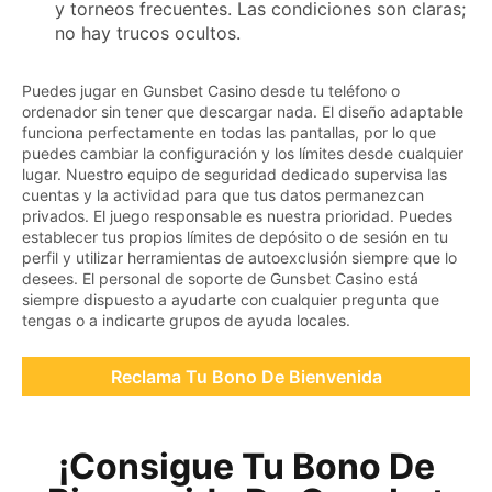
y torneos frecuentes. Las condiciones son claras;
no hay trucos ocultos.
Puedes jugar en Gunsbet Casino desde tu teléfono o
ordenador sin tener que descargar nada. El diseño adaptable
funciona perfectamente en todas las pantallas, por lo que
puedes cambiar la configuración y los límites desde cualquier
lugar. Nuestro equipo de seguridad dedicado supervisa las
cuentas y la actividad para que tus datos permanezcan
privados. El juego responsable es nuestra prioridad. Puedes
establecer tus propios límites de depósito o de sesión en tu
perfil y utilizar herramientas de autoexclusión siempre que lo
desees. El personal de soporte de Gunsbet Casino está
siempre dispuesto a ayudarte con cualquier pregunta que
tengas o a indicarte grupos de ayuda locales.
Reclama Tu Bono De Bienvenida
¡Consigue Tu Bono De