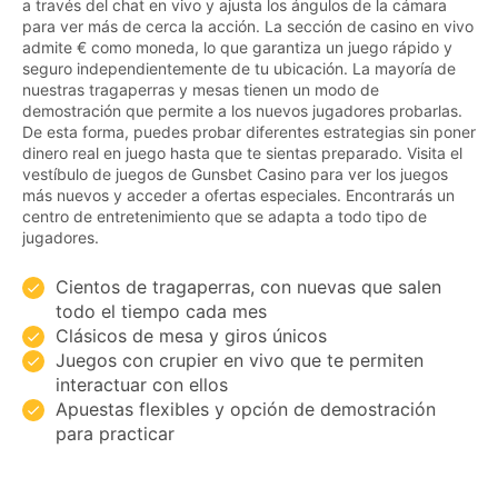
a través del chat en vivo y ajusta los ángulos de la cámara
para ver más de cerca la acción. La sección de casino en vivo
admite € como moneda, lo que garantiza un juego rápido y
seguro independientemente de tu ubicación. La mayoría de
nuestras tragaperras y mesas tienen un modo de
demostración que permite a los nuevos jugadores probarlas.
De esta forma, puedes probar diferentes estrategias sin poner
dinero real en juego hasta que te sientas preparado. Visita el
vestíbulo de juegos de Gunsbet Casino para ver los juegos
más nuevos y acceder a ofertas especiales. Encontrarás un
centro de entretenimiento que se adapta a todo tipo de
jugadores.
Cientos de tragaperras, con nuevas que salen
todo el tiempo cada mes
Clásicos de mesa y giros únicos
Juegos con crupier en vivo que te permiten
interactuar con ellos
Apuestas flexibles y opción de demostración
para practicar