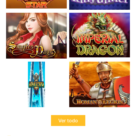
Ver todo