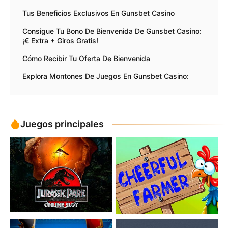
Tus Beneficios Exclusivos En Gunsbet Casino
Consigue Tu Bono De Bienvenida De Gunsbet Casino:
¡€ Extra + Giros Gratis!
Cómo Recibir Tu Oferta De Bienvenida
Explora Montones De Juegos En Gunsbet Casino:
Tragaperras, Mesas Y Crupieres En Vivo
Conéctate Con Crupieres En Vivo En Cualquier
Momento
Juegos principales
Promociones Semanales De Gunsbet Casino: Giros
Gratis, Devolución De Efectivo Y Torneos
Más Información Sobre Las Ofertas Semanales
Únete A Gunsbet Casino Como Vip: Obtén
Recompensas Especiales
Estructura Y Beneficios Vip
Juega Con Confianza En Gunsbet Casino: Seguro Y