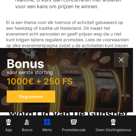
voor een kans om prijzen te winnen.
Er is een thema voor elk toernooi of activiteit gebaseerd op
een feestdag of traditie uit Nederland. Dit maakt het
evenement echt aanvoelen en geeft prijzen weg die u niet
kunt krijgen tijdens reguliere promoties. Lees de voorwaarden
op elke evenementpagina zodat u de activiteiten kunt kiezen
die het beste bij uw smaak en budget passen. U kunt al uw
bonussen en beloningen duidelijk zien in uw account, en u
Bonus
kunt uw winsten ontvangen in uw € valuta. Klantenservice is
beschikbaar om uw vragen te beantwoorden, uit te leggen
voor eerste storting
hoe evenementen werken en u te helpen het meeste te halen
1000€ + 250 FS
uit Gunsbet Casino's speciale Nederland evenementen. Houd
uw voortgang bij in uw spelersprofiel en doe met ons mee om
uw cultuur te vieren terwijl u werkt aan memorabele winsten!
Registreren
Word Lid Van De Gunsbet
Casino Winnaars: Spelers
In Nederland Verdienen
App
Bonus
Promotiecode
Geen Stortingsbonus
Menu