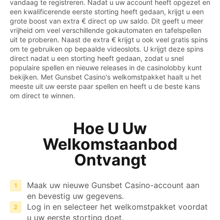
vandaag te registreren. Nadat u uw account heeft opgezet en
een kwalificerende eerste storting heeft gedaan, krijgt u een
grote boost van extra € direct op uw saldo. Dit geeft u meer
vrijheid om veel verschillende gokautomaten en tafelspellen
uit te proberen. Naast de extra € krijgt u ook veel gratis spins
om te gebruiken op bepaalde videoslots. U krijgt deze spins
direct nadat u een storting heeft gedaan, zodat u snel
populaire spellen en nieuwe releases in de casinolobby kunt
bekijken. Met Gunsbet Casino's welkomstpakket haalt u het
meeste uit uw eerste paar spellen en heeft u de beste kans
om direct te winnen.
Hoe U Uw
Welkomstaanbod
Ontvangt
Maak uw nieuwe Gunsbet Casino-account aan
en bevestig uw gegevens.
Log in en selecteer het welkomstpakket voordat
u uw eerste storting doet.