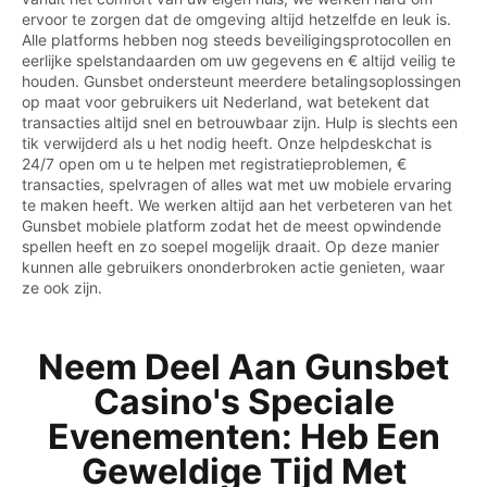
ervoor te zorgen dat de omgeving altijd hetzelfde en leuk is.
Alle platforms hebben nog steeds beveiligingsprotocollen en
eerlijke spelstandaarden om uw gegevens en € altijd veilig te
houden. Gunsbet ondersteunt meerdere betalingsoplossingen
op maat voor gebruikers uit Nederland, wat betekent dat
transacties altijd snel en betrouwbaar zijn. Hulp is slechts een
tik verwijderd als u het nodig heeft. Onze helpdeskchat is
24/7 open om u te helpen met registratieproblemen, €
transacties, spelvragen of alles wat met uw mobiele ervaring
te maken heeft. We werken altijd aan het verbeteren van het
Gunsbet mobiele platform zodat het de meest opwindende
spellen heeft en zo soepel mogelijk draait. Op deze manier
kunnen alle gebruikers ononderbroken actie genieten, waar
ze ook zijn.
Neem Deel Aan Gunsbet
Casino's Speciale
Evenementen: Heb Een
Geweldige Tijd Met