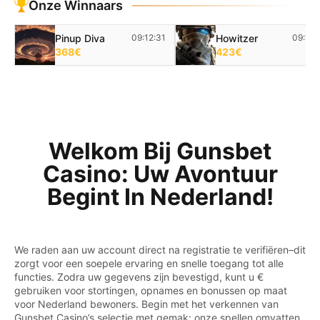
Onze Winnaars
Pinup Diva
09:12:31
Howitzer
09:12:
368€
423€
Welkom Bij Gunsbet
Casino: Uw Avontuur
Begint In Nederland!
We raden aan uw account direct na registratie te verifiëren–dit
zorgt voor een soepele ervaring en snelle toegang tot alle
functies. Zodra uw gegevens zijn bevestigd, kunt u €
gebruiken voor stortingen, opnames en bonussen op maat
voor Nederland bewoners. Begin met het verkennen van
Gunsbet Casino’s selectie met gemak: onze spellen omvatten