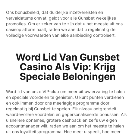
Ons bonusbeleid, dat duidelijke inzetvereisten en
vervaldatums omvat, geldt voor alle Gunsbet wekelijkse
promoties. Om er zeker van te zijn dat u het meeste uit ons
casinoplatform haalt, raden we aan dat u regelmatig de
volledige voorwaarden van elke aanbieding controleert.
Word Lid Van Gunsbet
Casino Als Vip: Krijg
Speciale Beloningen
Word lid van onze VIP-club om meer uit uw ervaring te halen
en speciale voordelen te genieten. U kunt punten verdienen
en opklimmen door ons meerlagige programma door
regelmatig bij Gunsbet te spelen. Elk niveau ontgrendelt
waardevollere voordelen en gepersonaliseerde bonussen. Als
u snellere opnames, grotere cashback en zelfs uw eigen
accountmanager wilt, raden we aan om het meeste te halen
uit ons loyaliteitsprogramma. Hoe meer u speelt, hoe meer