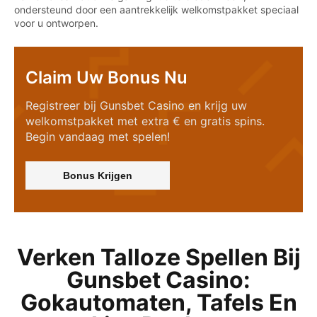
ondersteund door een aantrekkelijk welkomstpakket speciaal
voor u ontworpen.
Claim Uw Bonus Nu
Registreer bij Gunsbet Casino en krijg uw
welkomstpakket met extra € en gratis spins.
Begin vandaag met spelen!
Bonus Krijgen
Verken Talloze Spellen Bij
Gunsbet Casino:
Gokautomaten, Tafels En