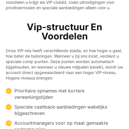
voordelen u krijgt als VIP-clublid, zoals uitnodigingen voor
privétoernooien en speciale aanbiedingen alleen voor u.
Vip-structuur En
Voordelen
Onze VIP-reis heeft verschillende stadia, en hoe hoger u gaat,
hoe beter de beloningen. Wanneer u bij ons inzet, verdient u
speciale comp-punten. Deze punten worden automatisch
bijgehouden, en wanneer u nieuwe mijlpalen bereikt, wordt uw
account direct opgewaardeerd naar een hoger VIP-niveau.
Hogere niveaus brengen:
Prioritaire opnames met kortere
verwerkingstijden
Speciale cashback-aanbiedingen wekelijks
bijgeschreven
Accountmanagers voor op maat gemaakte