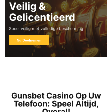
Veilig &
Gelicentieerd
Speel veilig met volledige bescherming
Nu Deelnemen
Gunsbet Casino Op Uw
Telefoon: Speel Altijd,
Overal!