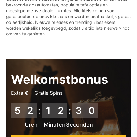
bekroonde gokautomaten, populaire tafelopties en
meeslepende live dealer-ruimtes. Alle titels komen van
gerespecteerde ontwikkelaars en worden onafhankelijk getest
op eerlijkheid. Nieuwe releases en trending klassiekers
worden wekelijks toegevoegd, zodat u altijd iets nieuws vindt
om van te genieten.
Welkomstbonus
Extra € + Gratis Spins
5
2
1
2
2
9
:
:
Uren
Minuten
Seconden