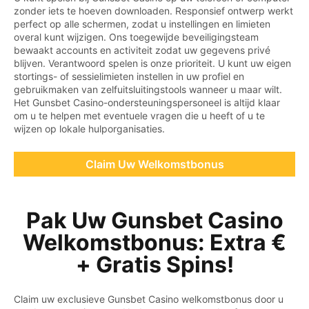
zonder iets te hoeven downloaden. Responsief ontwerp werkt
perfect op alle schermen, zodat u instellingen en limieten
overal kunt wijzigen. Ons toegewijde beveiligingsteam
bewaakt accounts en activiteit zodat uw gegevens privé
blijven. Verantwoord spelen is onze prioriteit. U kunt uw eigen
stortings- of sessielimieten instellen in uw profiel en
gebruikmaken van zelfuitsluitingstools wanneer u maar wilt.
Het Gunsbet Casino-ondersteuningspersoneel is altijd klaar
om u te helpen met eventuele vragen die u heeft of u te
wijzen op lokale hulporganisaties.
Claim Uw Welkomstbonus
Pak Uw Gunsbet Casino
Welkomstbonus: Extra €
+ Gratis Spins!
Claim uw exclusieve Gunsbet Casino welkomstbonus door u