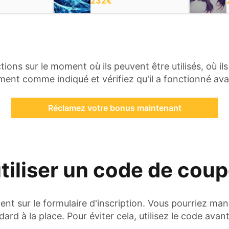
89€
ns sur le moment où ils peuvent être utilisés, où ils
ment comme indiqué et vérifiez qu'il a fonctionné ava
Réclamez votre bonus maintenant
iliser un code de cou
sur le formulaire d'inscription. Vous pourriez manque
ard à la place. Pour éviter cela, utilisez le code ava