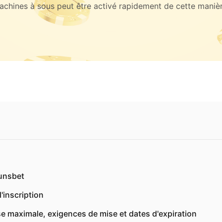
achines à sous peut être activé rapidement de cette manièr
unsbet
'inscription
e maximale, exigences de mise et dates d'expiration