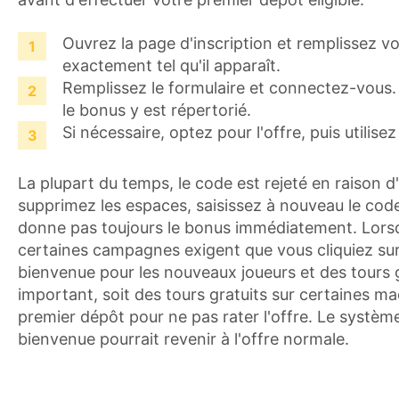
Ouvrez la page d'inscription et remplissez v
exactement tel qu'il apparaît.
Remplissez le formulaire et connectez-vous. E
le bonus y est répertorié.
Si nécessaire, optez pour l'offre, puis utilisez
La plupart du temps, le code est rejeté en raison
supprimez les espaces, saisissez à nouveau le code
donne pas toujours le bonus immédiatement. Lorsq
certaines campagnes exigent que vous cliquiez sur
bienvenue pour les nouveaux joueurs et des tours g
important, soit des tours gratuits sur certaines m
premier dépôt pour ne pas rater l'offre. Le système 
bienvenue pourrait revenir à l'offre normale.