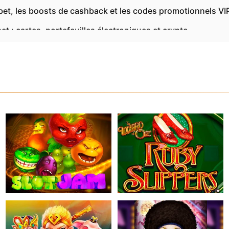
bet, les boosts de cashback et les codes promotionnels VI
: cartes, portefeuilles électroniques et crypto
 Casino et que vous souhaitez passer rapidement du jeu av