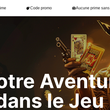
rime
Code promo
Aucune prime sans
otre Aventu
dans le Jeu 