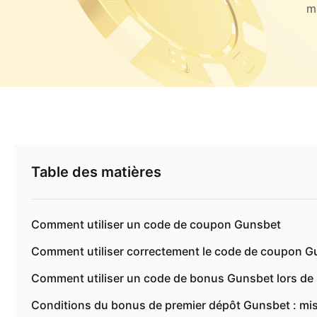
m
Table des matières
Comment utiliser un code de coupon Gunsbet
Comment utiliser correctement le code de coupon G
Comment utiliser un code de bonus Gunsbet lors de l
Conditions du bonus de premier dépôt Gunsbet : mis