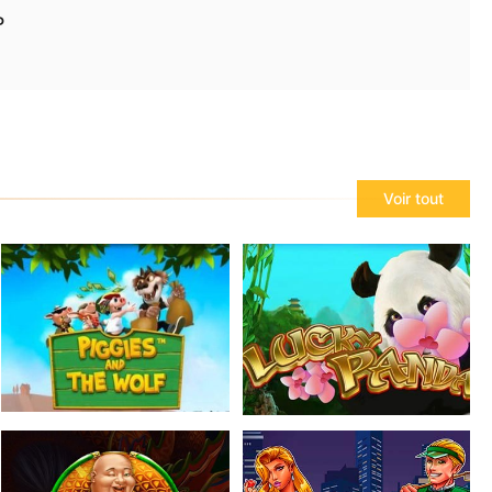
P
ec bonus aux retraits réels
Voir tout