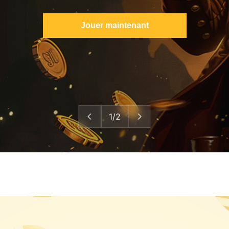
Jouer maintenant
1/2