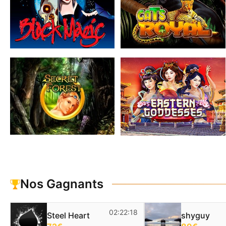
Nos Gagnants
02:22:27
Automatic
Steel Heart