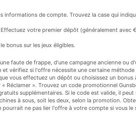
os informations de compte. Trouvez la case qui indiq
ffectuez votre premier dépôt (généralement avec €10) 
 le bonus sur les jeux éligibles.
 d'une faute de frappe, d'une campagne ancienne ou 
 et vérifiez si l'offre nécessite une certaine métho
ue vous effectuez un dépôt ou choisissez un bonus à 
 « Réclamer ». Trouvez un code promotionnel Gunsbet a
ratuits supplémentaires. Si le code est valide, il peu
achines à sous, soit les deux, selon la promotion. Ob
pourrait ne pas lier l'offre à votre compte si vous le