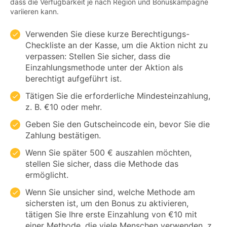
dass die Verfügbarkeit je nach Region und Bonuskampagne
variieren kann.
Verwenden Sie diese kurze Berechtigungs-
Checkliste an der Kasse, um die Aktion nicht zu
verpassen: Stellen Sie sicher, dass die
Einzahlungsmethode unter der Aktion als
berechtigt aufgeführt ist.
Tätigen Sie die erforderliche Mindesteinzahlung,
z. B. €10 oder mehr.
Geben Sie den Gutscheincode ein, bevor Sie die
Zahlung bestätigen.
Wenn Sie später 500 € auszahlen möchten,
stellen Sie sicher, dass die Methode das
ermöglicht.
Wenn Sie unsicher sind, welche Methode am
sichersten ist, um den Bonus zu aktivieren,
tätigen Sie Ihre erste Einzahlung von €10 mit
einer Methode, die viele Menschen verwenden, z.