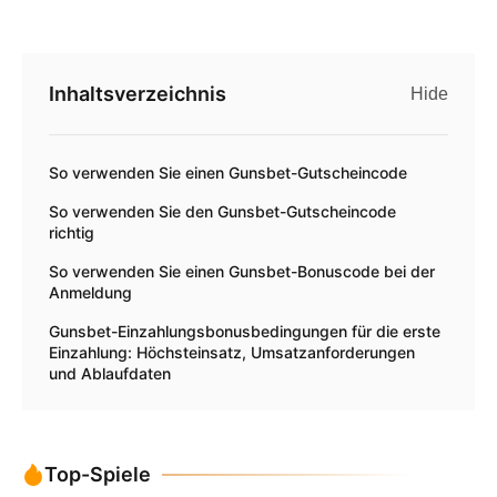
Inhaltsverzeichnis
Hide
So verwenden Sie einen Gunsbet-Gutscheincode
So verwenden Sie den Gunsbet-Gutscheincode
richtig
So verwenden Sie einen Gunsbet-Bonuscode bei der
Anmeldung
Gunsbet-Einzahlungsbonusbedingungen für die erste
Einzahlung: Höchsteinsatz, Umsatzanforderungen
und Ablaufdaten
Mit Gunsbets exklusiven Reload-Deals, Cashback-
Boosts und VIP-Promo-Codes
Top-Spiele
Akzeptierte Zahlungsmethoden für Gunsbet-Boni:
Karten, E-Wallets und Krypto