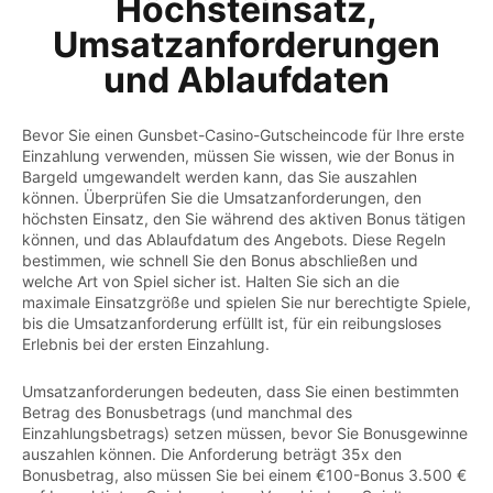
Höchsteinsatz,
Umsatzanforderungen
und Ablaufdaten
Bevor Sie einen Gunsbet-Casino-Gutscheincode für Ihre erste
Einzahlung verwenden, müssen Sie wissen, wie der Bonus in
Bargeld umgewandelt werden kann, das Sie auszahlen
können. Überprüfen Sie die Umsatzanforderungen, den
höchsten Einsatz, den Sie während des aktiven Bonus tätigen
können, und das Ablaufdatum des Angebots. Diese Regeln
bestimmen, wie schnell Sie den Bonus abschließen und
welche Art von Spiel sicher ist. Halten Sie sich an die
maximale Einsatzgröße und spielen Sie nur berechtigte Spiele,
bis die Umsatzanforderung erfüllt ist, für ein reibungsloses
Erlebnis bei der ersten Einzahlung.
Umsatzanforderungen bedeuten, dass Sie einen bestimmten
Betrag des Bonusbetrags (und manchmal des
Einzahlungsbetrags) setzen müssen, bevor Sie Bonusgewinne
auszahlen können. Die Anforderung beträgt 35x den
Bonusbetrag, also müssen Sie bei einem €100-Bonus 3.500 €