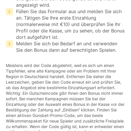
angezeigt wird.
Füllen Sie das Formular aus und melden Sie sich
an. Tätigen Sie Ihre erste Einzahlung
(normalerweise mit €10) und überprüfen Sie Ihr
Profil oder die Kasse, um zu sehen, ob der Bonus
dort aufgeführt ist.
Melden Sie sich bei Bedarf an und verwenden
Sie den Bonus dann auf berechtigten Spielen.
Meistens wird der Code abgelehnt, weil es sich um einen
Tippfehler, eine alte Kampagne oder ein Problem mit Ihrer
Region in Deutschland handelt. Entfernen Sie daher die
Leerzeichen, geben Sie den Code erneut ein und prüfen Sie,
ob das Angebot eine bestimmte Einzahlungsart erfordert.
Wichtig: Ein Gutscheincode gibt Ihnen den Bonus nicht immer
sofort. Bei manchen Kampagnen müssen Sie bei der
Einzahlung oder der Auswahl eines Bonus in der Kasse vor der
Bestätigung der Zahlung auf „Einlösen“ klicken. Finden Sie
einen aktiven Gunsbet-Promo-Code, um das beste
Willkommenspaket für neue Spieler und zusätzliche Freispiele
zu erhalten. Wenn der Code gültig ist, kann er entweder einen