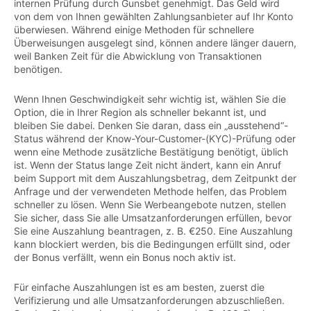
internen Prüfung durch Gunsbet genehmigt. Das Geld wird
von dem von Ihnen gewählten Zahlungsanbieter auf Ihr Konto
überwiesen. Während einige Methoden für schnellere
Überweisungen ausgelegt sind, können andere länger dauern,
weil Banken Zeit für die Abwicklung von Transaktionen
benötigen.
Wenn Ihnen Geschwindigkeit sehr wichtig ist, wählen Sie die
Option, die in Ihrer Region als schneller bekannt ist, und
bleiben Sie dabei. Denken Sie daran, dass ein „ausstehend“-
Status während der Know-Your-Customer-(KYC)-Prüfung oder
wenn eine Methode zusätzliche Bestätigung benötigt, üblich
ist. Wenn der Status lange Zeit nicht ändert, kann ein Anruf
beim Support mit dem Auszahlungsbetrag, dem Zeitpunkt der
Anfrage und der verwendeten Methode helfen, das Problem
schneller zu lösen. Wenn Sie Werbeangebote nutzen, stellen
Sie sicher, dass Sie alle Umsatzanforderungen erfüllen, bevor
Sie eine Auszahlung beantragen, z. B. €250. Eine Auszahlung
kann blockiert werden, bis die Bedingungen erfüllt sind, oder
der Bonus verfällt, wenn ein Bonus noch aktiv ist.
Für einfache Auszahlungen ist es am besten, zuerst die
Verifizierung und alle Umsatzanforderungen abzuschließen.