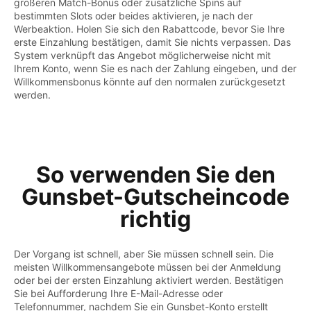
größeren Match-Bonus oder zusätzliche Spins auf
bestimmten Slots oder beides aktivieren, je nach der
Werbeaktion. Holen Sie sich den Rabattcode, bevor Sie Ihre
erste Einzahlung bestätigen, damit Sie nichts verpassen. Das
System verknüpft das Angebot möglicherweise nicht mit
Ihrem Konto, wenn Sie es nach der Zahlung eingeben, und der
Willkommensbonus könnte auf den normalen zurückgesetzt
werden.
So verwenden Sie den
Gunsbet-Gutscheincode
richtig
Der Vorgang ist schnell, aber Sie müssen schnell sein. Die
meisten Willkommensangebote müssen bei der Anmeldung
oder bei der ersten Einzahlung aktiviert werden. Bestätigen
Sie bei Aufforderung Ihre E-Mail-Adresse oder
Telefonnummer, nachdem Sie ein Gunsbet-Konto erstellt