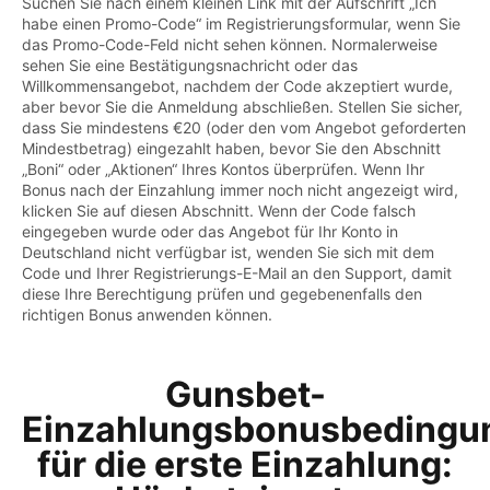
Suchen Sie nach einem kleinen Link mit der Aufschrift „Ich
habe einen Promo-Code“ im Registrierungsformular, wenn Sie
das Promo-Code-Feld nicht sehen können. Normalerweise
sehen Sie eine Bestätigungsnachricht oder das
Willkommensangebot, nachdem der Code akzeptiert wurde,
aber bevor Sie die Anmeldung abschließen. Stellen Sie sicher,
dass Sie mindestens €20 (oder den vom Angebot geforderten
Mindestbetrag) eingezahlt haben, bevor Sie den Abschnitt
„Boni“ oder „Aktionen“ Ihres Kontos überprüfen. Wenn Ihr
Bonus nach der Einzahlung immer noch nicht angezeigt wird,
klicken Sie auf diesen Abschnitt. Wenn der Code falsch
eingegeben wurde oder das Angebot für Ihr Konto in
Deutschland nicht verfügbar ist, wenden Sie sich mit dem
Code und Ihrer Registrierungs-E-Mail an den Support, damit
diese Ihre Berechtigung prüfen und gegebenenfalls den
richtigen Bonus anwenden können.
Gunsbet-
Einzahlungsbonusbedingu
für die erste Einzahlung: