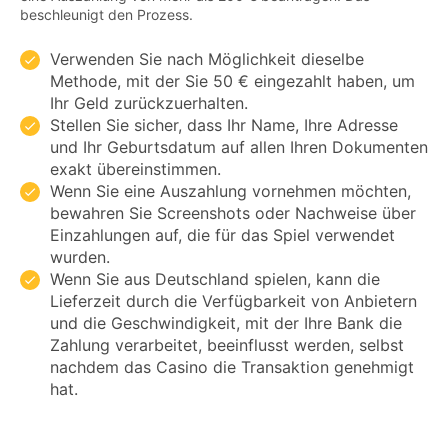
beschleunigt den Prozess.
Verwenden Sie nach Möglichkeit dieselbe
Methode, mit der Sie 50 € eingezahlt haben, um
Ihr Geld zurückzuerhalten.
Stellen Sie sicher, dass Ihr Name, Ihre Adresse
und Ihr Geburtsdatum auf allen Ihren Dokumenten
exakt übereinstimmen.
Wenn Sie eine Auszahlung vornehmen möchten,
bewahren Sie Screenshots oder Nachweise über
Einzahlungen auf, die für das Spiel verwendet
wurden.
Wenn Sie aus Deutschland spielen, kann die
Lieferzeit durch die Verfügbarkeit von Anbietern
und die Geschwindigkeit, mit der Ihre Bank die
Zahlung verarbeitet, beeinflusst werden, selbst
nachdem das Casino die Transaktion genehmigt
hat.