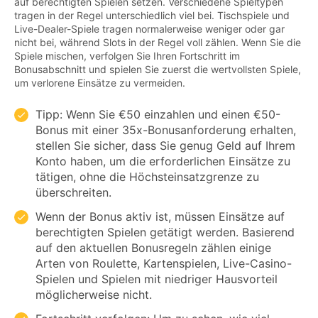
auf berechtigten Spielen setzen. Verschiedene Spieltypen
tragen in der Regel unterschiedlich viel bei. Tischspiele und
Live-Dealer-Spiele tragen normalerweise weniger oder gar
nicht bei, während Slots in der Regel voll zählen. Wenn Sie die
Spiele mischen, verfolgen Sie Ihren Fortschritt im
Bonusabschnitt und spielen Sie zuerst die wertvollsten Spiele,
um verlorene Einsätze zu vermeiden.
Tipp: Wenn Sie €50 einzahlen und einen €50-
Bonus mit einer 35x-Bonusanforderung erhalten,
stellen Sie sicher, dass Sie genug Geld auf Ihrem
Konto haben, um die erforderlichen Einsätze zu
tätigen, ohne die Höchsteinsatzgrenze zu
überschreiten.
Wenn der Bonus aktiv ist, müssen Einsätze auf
berechtigten Spielen getätigt werden. Basierend
auf den aktuellen Bonusregeln zählen einige
Arten von Roulette, Kartenspielen, Live-Casino-
Spielen und Spielen mit niedriger Hausvorteil
möglicherweise nicht.