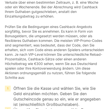
Verluste über einen bestimmten Zeitraum, z. B. eine Woche
oder ein Wochenende. Bei der Abrechnung wird Cashback
Ihrem Guthaben gutgeschrieben, anstatt den
Einzahlungsbetrag zu erhöhen.
Prüfen Sie die Bedingungen eines Cashback-Angebots
sorgfältig, bevor Sie es annehmen. Es kann in Form von
Bonusgeldern, die umgesetzt werden müssen, oder als
flexibleres Guthaben kommen. Die meisten VIP-Promo-Codes
sind segmentiert, was bedeutet, dass der Code, den Sie
erhalten, sich vom Code eines anderen Spielers unterscheiden
kann. Je nach VIP-Level können Sie unterschiedliche Reload-
Prozentsätze, Cashback-Sätze oder einen anderen
Höchstbetrag wie €300 sehen, wenn Sie aus Deutschland
spielen oder Ihre Kontoverwendung ändern. Um diese
Aktionen ordnungsgemäß zu nutzen, führen Sie folgende
Schritte aus:
Öffnen Sie die Kasse und wählen Sie, wie Sie
Geld einzahlen möchten. Geben Sie den
Gutscheincode genau so ein, wie er angegeben
ist (einschließlich Großbuchstaben).