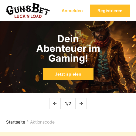
Anmelden
Registrieren
Dein
Abenteuer im
Gaming!
Jetzt spielen
1/2
Startseite
Aktionscode