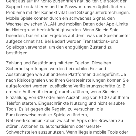
Gerät aus auf Ihr Konto zugegriffen hat, sollten Sie sofort den
Support kontaktieren und Ihr Passwort unverzüglich ändern.
Probleme mit der Konnektivität und Sitzungsunterbrechungen.
Mobile Spiele können durch ein schwaches Signal, den
Wechsel zwischen WLAN und mobilen Daten oder App-Limits
im Hintergrund beeinträchtigt werden. Wenn Sie ein Spiel
beenden, basiert das Ergebnis auf dem, was der Spielanbieter
aufgezeichnet hat. Bei Bedarf werden Transaktions- und
Spiellogs verwendet, um den endgültigen Zustand zu
bestätigen.
Zahlung und Bestätigung mit dem Telefon. Dieselben
Sicherheitsprüfungen werden bei mobilen Ein- und
Auszahlungen wie auf anderen Plattformen durchgeführt. Je
nach Risikosignalen und Ihren Geräteeinstellungen können Sie
aufgefordert werden, zusätzliche Verifizierungsschritte (z. B.
erneute Authentifizierung) durchzuführen, wenn Sie eine
Einzahlung von €10 oder eine Auszahlung von €100 auf Ihrem
Telefon starten. Eingeschränkte Nutzung und nicht erlaubte
Tools. Es ist gegen die Regeln, zu versuchen, die
Funktionsweise mobiler Spiele zu ändern,
Netzwerkkommunikation zwischen Apps oder Browsern zu
stören, Aktionen zu automatisieren oder Geräte-
Schwachstellen auszunutzen. Wenn illegale mobile Tools oder