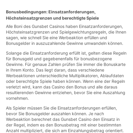
Bonusbedingungen: Einsatzanforderungen,
Höchsteinsatzgrenzen und berechtigte Spiele
Alle Boni des Gunsbet Casinos haben Einsatzanforderungen,
Höchsteinsatzgrenzen und Spielgewichtungsregeln, die Ihnen
sagen, wie schnell Sie eine Werbeaktion erfüllen und
Bonusgelder in auszuzahlende Gewinne umwandeln können.
Solange die Einsatzanforderung erfüllt ist, gelten diese Regeln
für Bonusgeld und gegebenenfalls für bonusbezogene
Gewinne. Für genaue Zahlen prüfen Sie immer die Bonuskarte
in Ihrem Konto. Das liegt daran, dass verschiedene
Werbeaktionen unterschiedliche Multiplikatoren, Ablaufdaten
oder berechtigte Spiele haben können. Wenn eine der Regeln
verletzt wird, kann das Casino den Bonus und alle daraus
resultierenden Gewinne entziehen, bevor Sie eine Auszahlung
vornehmen.
Als Spieler müssen Sie die Einsatzanforderungen erfüllen,
bevor Sie Bonusgelder auszahlen können. Je nach
Werbeaktion berechnet das Gunsbet Casino den Einsatz in
der Regel, indem es den Bonusbetrag mit einer bestimmten
Anzahl multipliziert, die sich am Einzahlungsbetrag orientiert.