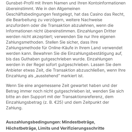
Gunsbet-Profil mit Ihrem Namen und Ihren Kontoinformationen
übereinstimmt. Wie in den Allgemeinen
Geschäftsbedingungen festgelegt, hat das Casino das Recht,
die Bearbeitung zu verzögern, weitere Nachweise
anzufordern oder die Transaktion abzulehnen, wenn die
Informationen nicht übereinstimmen. Einzahlungen Dritter
werden nicht akzeptiert; verwenden Sie nur Ihre eigenen
Zahlungsmethoden. Stellen Sie sicher, dass Ihre
Zahlungsmethode für Online-Käufe in Ihrem Land verwendet
werden kann. Bewahren Sie die Einzahlungsbestätigung auf,
bis das Guthaben gutgeschrieben wurde. Einzahlungen
werden in der Regel sofort gutgeschrieben. Lassen Sie dem
Anbieter etwas Zeit, die Transaktion abzuschließen, wenn Ihre
Einzahlung als „ausstehend“ markiert ist.
Wenn Sie eine angemessene Zeit gewartet haben und der
Betrag immer noch nicht gutgeschrieben ist, wenden Sie sich
bitte an den Support mit der Transaktionsreferenz, dem
Einzahlungsbetrag (z. B. €25) und dem Zeitpunkt der
Zahlung.
Auszahlungsbedingungen: Mindestbeträge,
Höchstbeträge, Limits und Verifizierungsschritte