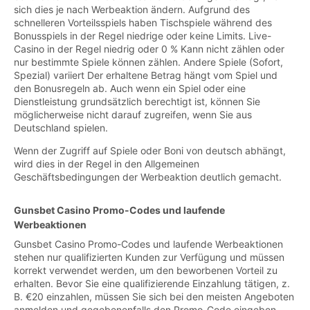
sich dies je nach Werbeaktion ändern. Aufgrund des
schnelleren Vorteilsspiels haben Tischspiele während des
Bonusspiels in der Regel niedrige oder keine Limits. Live-
Casino in der Regel niedrig oder 0 % Kann nicht zählen oder
nur bestimmte Spiele können zählen. Andere Spiele (Sofort,
Spezial) variiert Der erhaltene Betrag hängt vom Spiel und
den Bonusregeln ab. Auch wenn ein Spiel oder eine
Dienstleistung grundsätzlich berechtigt ist, können Sie
möglicherweise nicht darauf zugreifen, wenn Sie aus
Deutschland spielen.
Wenn der Zugriff auf Spiele oder Boni von deutsch abhängt,
wird dies in der Regel in den Allgemeinen
Geschäftsbedingungen der Werbeaktion deutlich gemacht.
Gunsbet Casino Promo-Codes und laufende
Werbeaktionen
Gunsbet Casino Promo-Codes und laufende Werbeaktionen
stehen nur qualifizierten Kunden zur Verfügung und müssen
korrekt verwendet werden, um den beworbenen Vorteil zu
erhalten. Bevor Sie eine qualifizierende Einzahlung tätigen, z.
B. €20 einzahlen, müssen Sie sich bei den meisten Angeboten
anmelden und gegebenenfalls den Promo-Code eingeben.