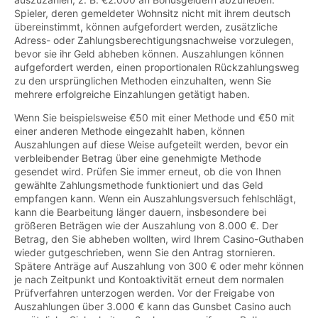
Spieler, deren gemeldeter Wohnsitz nicht mit ihrem deutsch
übereinstimmt, können aufgefordert werden, zusätzliche
Adress- oder Zahlungsberechtigungsnachweise vorzulegen,
bevor sie ihr Geld abheben können. Auszahlungen können
aufgefordert werden, einen proportionalen Rückzahlungsweg
zu den ursprünglichen Methoden einzuhalten, wenn Sie
mehrere erfolgreiche Einzahlungen getätigt haben.
Wenn Sie beispielsweise €50 mit einer Methode und €50 mit
einer anderen Methode eingezahlt haben, können
Auszahlungen auf diese Weise aufgeteilt werden, bevor ein
verbleibender Betrag über eine genehmigte Methode
gesendet wird. Prüfen Sie immer erneut, ob die von Ihnen
gewählte Zahlungsmethode funktioniert und das Geld
empfangen kann. Wenn ein Auszahlungsversuch fehlschlägt,
kann die Bearbeitung länger dauern, insbesondere bei
größeren Beträgen wie der Auszahlung von 8.000 €. Der
Betrag, den Sie abheben wollten, wird Ihrem Casino-Guthaben
wieder gutgeschrieben, wenn Sie den Antrag stornieren.
Spätere Anträge auf Auszahlung von 300 € oder mehr können
je nach Zeitpunkt und Kontoaktivität erneut dem normalen
Prüfverfahren unterzogen werden. Vor der Freigabe von
Auszahlungen über 3.000 € kann das Gunsbet Casino auch