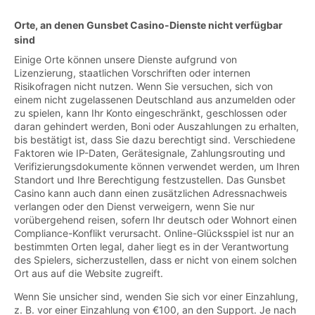
Orte, an denen Gunsbet Casino-Dienste nicht verfügbar
sind
Einige Orte können unsere Dienste aufgrund von
Lizenzierung, staatlichen Vorschriften oder internen
Risikofragen nicht nutzen. Wenn Sie versuchen, sich von
einem nicht zugelassenen Deutschland aus anzumelden oder
zu spielen, kann Ihr Konto eingeschränkt, geschlossen oder
daran gehindert werden, Boni oder Auszahlungen zu erhalten,
bis bestätigt ist, dass Sie dazu berechtigt sind. Verschiedene
Faktoren wie IP-Daten, Gerätesignale, Zahlungsrouting und
Verifizierungsdokumente können verwendet werden, um Ihren
Standort und Ihre Berechtigung festzustellen. Das Gunsbet
Casino kann auch dann einen zusätzlichen Adressnachweis
verlangen oder den Dienst verweigern, wenn Sie nur
vorübergehend reisen, sofern Ihr deutsch oder Wohnort einen
Compliance-Konflikt verursacht. Online-Glücksspiel ist nur an
bestimmten Orten legal, daher liegt es in der Verantwortung
des Spielers, sicherzustellen, dass er nicht von einem solchen
Ort aus auf die Website zugreift.
Wenn Sie unsicher sind, wenden Sie sich vor einer Einzahlung,
z. B. vor einer Einzahlung von €100, an den Support. Je nach