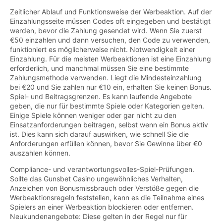
Zeitlicher Ablauf und Funktionsweise der Werbeaktion. Auf der
Einzahlungsseite müssen Codes oft eingegeben und bestätigt
werden, bevor die Zahlung gesendet wird. Wenn Sie zuerst
€50 einzahlen und dann versuchen, den Code zu verwenden,
funktioniert es möglicherweise nicht. Notwendigkeit einer
Einzahlung. Für die meisten Werbeaktionen ist eine Einzahlung
erforderlich, und manchmal müssen Sie eine bestimmte
Zahlungsmethode verwenden. Liegt die Mindesteinzahlung
bei €20 und Sie zahlen nur €10 ein, erhalten Sie keinen Bonus.
Spiel- und Beitragsgrenzen. Es kann laufende Angebote
geben, die nur für bestimmte Spiele oder Kategorien gelten.
Einige Spiele können weniger oder gar nicht zu den
Einsatzanforderungen beitragen, selbst wenn ein Bonus aktiv
ist. Dies kann sich darauf auswirken, wie schnell Sie die
Anforderungen erfüllen können, bevor Sie Gewinne über €0
auszahlen können.
Compliance- und verantwortungsvolles-Spiel-Prüfungen.
Sollte das Gunsbet Casino ungewöhnliches Verhalten,
Anzeichen von Bonusmissbrauch oder Verstöße gegen die
Werbeaktionsregeln feststellen, kann es die Teilnahme eines
Spielers an einer Werbeaktion blockieren oder entfernen.
Neukundenangebote: Diese gelten in der Regel nur für