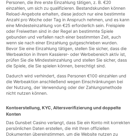
Personen, die ihre erste Einzahlung tätigen, z. B. €20
einzahlen, um sich zu qualifizieren. Bestandskunden können
Reload-Angebote erhalten, diese jedoch nur eine bestimmte
Anzahl pro Woche oder Tag in Anspruch nehmen, und es kann
eine Mindesteinzahlung von €25 erforderlich sein. Freispiele
oder Freiwetten sind in der Regel an bestimmte Spiele
gebunden und verfallen nach einer bestimmten Zeit, auch
wenn sie nach einer Einzahlung gutgeschrieben wurden.
Bevor Sie eine Einzahlung tätigen, stellen Sie sicher, dass die
Werbeaktion in Ihrem Kassierer- oder Werbebereich aktiv ist,
prüfen Sie die Mindesteinzahlung und stellen Sie sicher, dass
die Spiele, die Sie spielen können, berechtigt sind.
Dadurch wird verhindert, dass Personen €100 einzahlen und
die Werbeaktion anschließend wegen Einschränkungen bei
der Nutzung, der Verwendung oder der Zahlungsmethode
nicht nutzen können.
Kontoerstellung, KYC, Altersverifizierung und doppelte
Konten
Das Gunsbet Casino verlangt, dass Sie ein Konto mit korrekten
persönlichen Daten erstellen, die mit Ihren offiziellen
Dokumenten übereinstimmen, um die Website nutzen zu