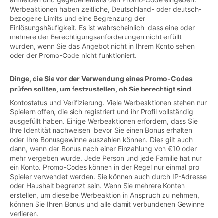
Werbeaktionen haben zeitliche, Deutschland- oder deutsch-
bezogene Limits und eine Begrenzung der
Einlösungshäufigkeit. Es ist wahrscheinlich, dass eine oder
mehrere der Berechtigungsanforderungen nicht erfüllt
wurden, wenn Sie das Angebot nicht in Ihrem Konto sehen
oder der Promo-Code nicht funktioniert.
Dinge, die Sie vor der Verwendung eines Promo-Codes
prüfen sollten, um festzustellen, ob Sie berechtigt sind
Kontostatus und Verifizierung. Viele Werbeaktionen stehen nur
Spielern offen, die sich registriert und ihr Profil vollständig
ausgefüllt haben. Einige Werbeaktionen erfordern, dass Sie
Ihre Identität nachweisen, bevor Sie einen Bonus erhalten
oder Ihre Bonusgewinne auszahlen können. Dies gilt auch
dann, wenn der Bonus nach einer Einzahlung von €10 oder
mehr vergeben wurde. Jede Person und jede Familie hat nur
ein Konto. Promo-Codes können in der Regel nur einmal pro
Spieler verwendet werden. Sie können auch durch IP-Adresse
oder Haushalt begrenzt sein. Wenn Sie mehrere Konten
erstellen, um dieselbe Werbeaktion in Anspruch zu nehmen,
können Sie Ihren Bonus und alle damit verbundenen Gewinne
verlieren.