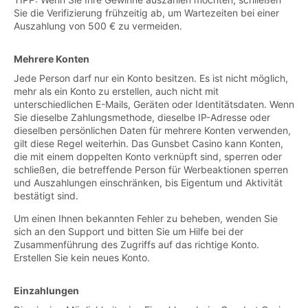
Sie die Verifizierung frühzeitig ab, um Wartezeiten bei einer
Auszahlung von 500 € zu vermeiden.
Mehrere Konten
Jede Person darf nur ein Konto besitzen. Es ist nicht möglich,
mehr als ein Konto zu erstellen, auch nicht mit
unterschiedlichen E-Mails, Geräten oder Identitätsdaten. Wenn
Sie dieselbe Zahlungsmethode, dieselbe IP-Adresse oder
dieselben persönlichen Daten für mehrere Konten verwenden,
gilt diese Regel weiterhin. Das Gunsbet Casino kann Konten,
die mit einem doppelten Konto verknüpft sind, sperren oder
schließen, die betreffende Person für Werbeaktionen sperren
und Auszahlungen einschränken, bis Eigentum und Aktivität
bestätigt sind.
Um einen Ihnen bekannten Fehler zu beheben, wenden Sie
sich an den Support und bitten Sie um Hilfe bei der
Zusammenführung des Zugriffs auf das richtige Konto.
Erstellen Sie kein neues Konto.
Einzahlungen