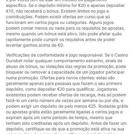
específico. Se o depósito mínimo for €20 e apenas depositar
€10, não receberá o bónus. Existem limites no jogo e
contribuições. Podem existir ofertas em curso que só
funcionam em certos jogos ou categorias. Alguns jogos
podem contar menos ou nada para os requisitos de apostas,
mesmo quando um bónus está ativo. Isto pode afetar quão
rapidamente pode cumprir os requisitos antes de poder
levantar ganhos acima de €0.
Verificações de conformidade e jogo responsável. Se o Casino
Gunsbet notar qualquer comportamento estranho, sinais de
abuso de bónus, ou violações das regras da promoção, pode
bloquear ou remover a capacidade de um jogador participar
numa promoção. Ofertas para novos clientes: estas são
geralmente apenas para pessoas que fazem o seu primeiro
depósito, como depositar €20 para qualificar. Jogadores
existentes podem receber ofertas de recarga, mas só podem
fazê-lo um certo número de vezes por semana ou por dia, e
podem exigir um depósito de pelo menos €25. Rodadas grátis
ou apostas grátis estão geralmente ligadas a certos jogos e
expiram após um certo período de tempo, mesmo que
tenham sido creditadas após um depósito. Antes de fazer um
depósito, certifique-se de que a promoção está ativa na sua