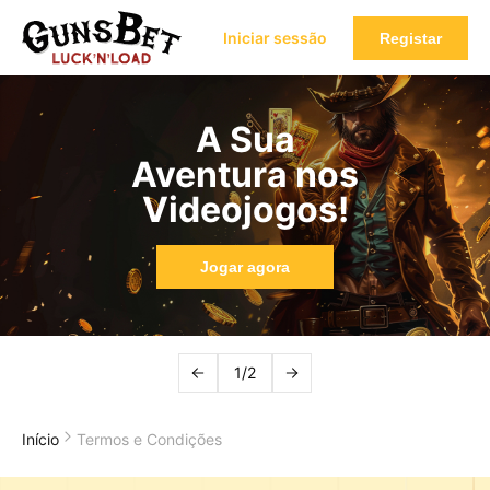
Iniciar sessão
Registar
A Sua
Aventura nos
Videojogos!
Jogar agora
1/2
Início
Termos e Condições