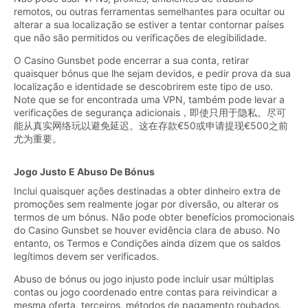
remotos, ou outras ferramentas semelhantes para ocultar ou
alterar a sua localização se estiver a tentar contornar países
que não são permitidos ou verificações de elegibilidade.
O Casino Gunsbet pode encerrar a sua conta, retirar
quaisquer bónus que lhe sejam devidos, e pedir prova da sua
localização e identidade se descobrirem este tipo de uso.
Note que se for encontrada uma VPN, também pode levar a
verificações de segurança adicionais，即使只用于隐私。尽可
能从真实网络玩以避免延迟。这在存款€50或申请提现€500之前
尤为重要。
Jogo Justo E Abuso De Bónus
Inclui quaisquer ações destinadas a obter dinheiro extra de
promoções sem realmente jogar por diversão, ou alterar os
termos de um bónus. Não pode obter benefícios promocionais
do Casino Gunsbet se houver evidência clara de abuso. No
entanto, os Termos e Condições ainda dizem que os saldos
legítimos devem ser verificados.
Abuso de bónus ou jogo injusto pode incluir usar múltiplas
contas ou jogo coordenado entre contas para reivindicar a
mesma oferta, terceiros, métodos de pagamento roubados,