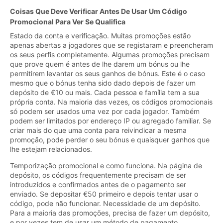
Coisas Que Deve Verificar Antes De Usar Um Código
Promocional Para Ver Se Qualifica
Estado da conta e verificação. Muitas promoções estão
apenas abertas a jogadores que se registaram e preencheram
os seus perfis completamente. Algumas promoções precisam
que prove quem é antes de lhe darem um bónus ou lhe
permitirem levantar os seus ganhos de bónus. Este é o caso
mesmo que o bónus tenha sido dado depois de fazer um
depósito de €10 ou mais. Cada pessoa e família tem a sua
própria conta. Na maioria das vezes, os códigos promocionais
só podem ser usados uma vez por cada jogador. Também
podem ser limitados por endereço IP ou agregado familiar. Se
criar mais do que uma conta para reivindicar a mesma
promoção, pode perder o seu bónus e quaisquer ganhos que
lhe estejam relacionados.
Temporização promocional e como funciona. Na página de
depósito, os códigos frequentemente precisam de ser
introduzidos e confirmados antes de o pagamento ser
enviado. Se depositar €50 primeiro e depois tentar usar o
código, pode não funcionar. Necessidade de um depósito.
Para a maioria das promoções, precisa de fazer um depósito,
e por vezes tem de usar um método de pagamento