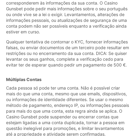
corresponderem às informações da sua conta. O Casino
Gunsbet pode pedir mais informações sobre o seu português
ou onde vive se a lei o exigir. Levantamentos, alterações de
informações pessoais, ou atualizações de segurança de uma
conta podem não ser possíveis enquanto a verificação ainda
estiver em curso.
Qualquer tentativa de contornar o KYC, fornecer informações
falsas, ou enviar documentos de um terceiro pode resultar em
restrições ou no encerramento da sua conta. DICA: Se quiser
levantar os seus ganhos, complete a verificação cedo para
evitar ter de esperar quando pedir um pagamento de 500 €.
Múltiplas Contas
Cada pessoa só pode ter uma conta. Não é possível criar
mais do que uma conta, mesmo que use emails, dispositivos,
ou informações de identidade diferentes. Se usar o mesmo
método de pagamento, endereço IP, ou informações pessoais
para mais do que uma conta, esta regra ainda se aplica. O
Casino Gunsbet pode suspender ou encerrar contas que
estejam ligadas a uma conta duplicada, tornar a pessoa em
questão inelegível para promoções, e limitar levantamentos
até a propriedade e atividade serem confirmadas.