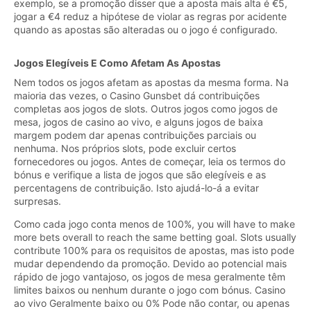
exemplo, se a promoção disser que a aposta mais alta é €5,
jogar a €4 reduz a hipótese de violar as regras por acidente
quando as apostas são alteradas ou o jogo é configurado.
Jogos Elegíveis E Como Afetam As Apostas
Nem todos os jogos afetam as apostas da mesma forma. Na
maioria das vezes, o Casino Gunsbet dá contribuições
completas aos jogos de slots. Outros jogos como jogos de
mesa, jogos de casino ao vivo, e alguns jogos de baixa
margem podem dar apenas contribuições parciais ou
nenhuma. Nos próprios slots, pode excluir certos
fornecedores ou jogos. Antes de começar, leia os termos do
bónus e verifique a lista de jogos que são elegíveis e as
percentagens de contribuição. Isto ajudá-lo-á a evitar
surpresas.
Como cada jogo conta menos de 100%, you will have to make
more bets overall to reach the same betting goal. Slots usually
contribute 100% para os requisitos de apostas, mas isto pode
mudar dependendo da promoção. Devido ao potencial mais
rápido de jogo vantajoso, os jogos de mesa geralmente têm
limites baixos ou nenhum durante o jogo com bónus. Casino
ao vivo Geralmente baixo ou 0% Pode não contar, ou apenas