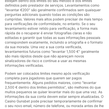
estejam dentro dos limites do seu método e dos limites
definidos pelo prestador de serviços. Levantamentos como
"levantar €200" são geralmente confirmados sem quaisquer
perguntas adicionais quando todas as condições são
cumpridas. Valores mais altos podem precisar de mais tempo
para verificações de conformidade, no entanto. Se o seu
levantamento estiver retido para verificação, a forma mais
rápida de o recuperar é enviar fotografias claras e não
editadas e garantir que todas as suas informações pessoais
correspondem exatamente, incluindo a ortografia e o formato
da sua morada. Uma vez a sua conta verificada,
levantamentos futuros como "levantar 1,500 €" geralmente
são mais rápidos desde que não apareçam novos
sinalizadores de risco e continue a usar as mesmas
informações verificadas.
Podem ser colocados limites mesmo após verificação
completa para jogadores que querem ser pagos
frequentemente. Alguns pedidos maiores, como "levantar
2,500 € dentro dos limites permitidos", são melhores do que
muitos pequenos se quiser levantar mais do que uma vez. As
informações da sua conta devem estar sempre atualizadas. O
Casino Gunsbet pode precisar temporariamente de confirmar
o seu novo email, número de telefone, ou morada antes de lhe