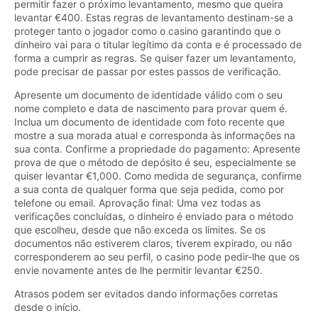
permitir fazer o próximo levantamento, mesmo que queira
levantar €400. Estas regras de levantamento destinam-se a
proteger tanto o jogador como o casino garantindo que o
dinheiro vai para o titular legítimo da conta e é processado de
forma a cumprir as regras. Se quiser fazer um levantamento,
pode precisar de passar por estes passos de verificação.
Apresente um documento de identidade válido com o seu
nome completo e data de nascimento para provar quem é.
Inclua um documento de identidade com foto recente que
mostre a sua morada atual e corresponda às informações na
sua conta. Confirme a propriedade do pagamento: Apresente
prova de que o método de depósito é seu, especialmente se
quiser levantar €1,000. Como medida de segurança, confirme
a sua conta de qualquer forma que seja pedida, como por
telefone ou email. Aprovação final: Uma vez todas as
verificações concluídas, o dinheiro é enviado para o método
que escolheu, desde que não exceda os limites. Se os
documentos não estiverem claros, tiverem expirado, ou não
corresponderem ao seu perfil, o casino pode pedir-lhe que os
envie novamente antes de lhe permitir levantar €250.
Atrasos podem ser evitados dando informações corretas
desde o início.