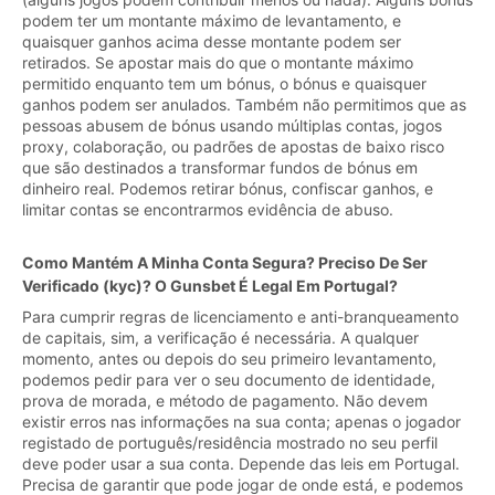
podem ter um montante máximo de levantamento, e
quaisquer ganhos acima desse montante podem ser
retirados. Se apostar mais do que o montante máximo
permitido enquanto tem um bónus, o bónus e quaisquer
ganhos podem ser anulados. Também não permitimos que as
pessoas abusem de bónus usando múltiplas contas, jogos
proxy, colaboração, ou padrões de apostas de baixo risco
que são destinados a transformar fundos de bónus em
dinheiro real. Podemos retirar bónus, confiscar ganhos, e
limitar contas se encontrarmos evidência de abuso.
Como Mantém A Minha Conta Segura? Preciso De Ser
Verificado (kyc)? O Gunsbet É Legal Em Portugal?
Para cumprir regras de licenciamento e anti-branqueamento
de capitais, sim, a verificação é necessária. A qualquer
momento, antes ou depois do seu primeiro levantamento,
podemos pedir para ver o seu documento de identidade,
prova de morada, e método de pagamento. Não devem
existir erros nas informações na sua conta; apenas o jogador
registado de português/residência mostrado no seu perfil
deve poder usar a sua conta. Depende das leis em Portugal.
Precisa de garantir que pode jogar de onde está, e podemos