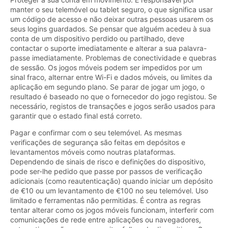
manter o seu telemóvel ou tablet seguro, o que significa usar
um código de acesso e não deixar outras pessoas usarem os
seus logins guardados. Se pensar que alguém acedeu à sua
conta de um dispositivo perdido ou partilhado, deve
contactar o suporte imediatamente e alterar a sua palavra-
passe imediatamente. Problemas de conectividade e quebras
de sessão. Os jogos móveis podem ser impedidos por um
sinal fraco, alternar entre Wi-Fi e dados móveis, ou limites da
aplicação em segundo plano. Se parar de jogar um jogo, o
resultado é baseado no que o fornecedor do jogo registou. Se
necessário, registos de transações e jogos serão usados para
garantir que o estado final está correto.
Pagar e confirmar com o seu telemóvel. As mesmas
verificações de segurança são feitas em depósitos e
levantamentos móveis como noutras plataformas.
Dependendo de sinais de risco e definições do dispositivo,
pode ser-lhe pedido que passe por passos de verificação
adicionais (como reautenticação) quando iniciar um depósito
de €10 ou um levantamento de €100 no seu telemóvel. Uso
limitado e ferramentas não permitidas. É contra as regras
tentar alterar como os jogos móveis funcionam, interferir com
comunicações de rede entre aplicações ou navegadores,