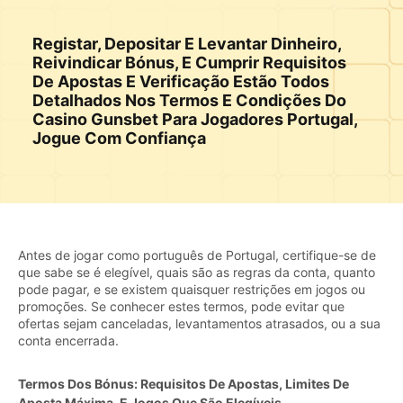
Registar, Depositar E Levantar Dinheiro,
Reivindicar Bónus, E Cumprir Requisitos
De Apostas E Verificação Estão Todos
Detalhados Nos Termos E Condições Do
Casino Gunsbet Para Jogadores Portugal,
Jogue Com Confiança
Antes de jogar como português de Portugal, certifique-se de
que sabe se é elegível, quais são as regras da conta, quanto
pode pagar, e se existem quaisquer restrições em jogos ou
promoções. Se conhecer estes termos, pode evitar que
ofertas sejam canceladas, levantamentos atrasados, ou a sua
conta encerrada.
Termos Dos Bónus: Requisitos De Apostas, Limites De
Aposta Máxima, E Jogos Que São Elegíveis