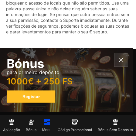
bloquear o acesso de locais que não são permitidos. Use uma
palavra-passe única e não deixe ninguém saber as suas
informações de login. Se pensar que outra pessoa entrou sem
a sua permissão, contacte o Suporte imediatamente. Durante
verificações de segurança, podemos bloquear as suas contas
e parar levantamentos para manter o seu € seguro.
Bónus
para primeiro depósito
1000€ + 250 FS
Se notar sintomas de dependência do jogo, procure ajuda de
um profissional. Este website destina-se a utilizadores com 18
anos ou mais.
Registar
Termos de Serviço
Páginas Principais
Aplicação
Bónus
Código Promocional
Bónus Sem Depósito
Menu
Política de Cookies
Aplicação