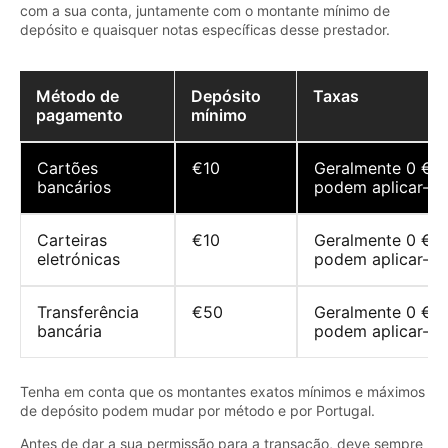
com a sua conta, juntamente com o montante mínimo de
depósito e quaisquer notas específicas desse prestador.
Método de
Depósito
Taxas
pagamento
mínimo
Cartões
€10
Geralmente 0 €, 
bancários
podem aplicar-se
Carteiras
€10
Geralmente 0 €, 
eletrónicas
podem aplicar-se
Transferência
€50
Geralmente 0 €, 
bancária
podem aplicar-se
Tenha em conta que os montantes exatos mínimos e máximos
de depósito podem mudar por método e por Portugal.
Antes de dar a sua permissão para a transação, deve sempre