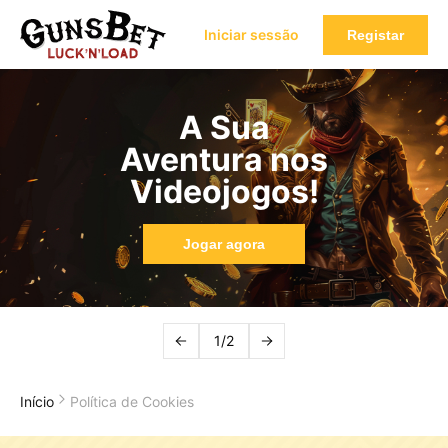
Iniciar sessão
Registar
A Sua
Aventura nos
Videojogos!
Jogar agora
1/2
Início
Política de Cookies