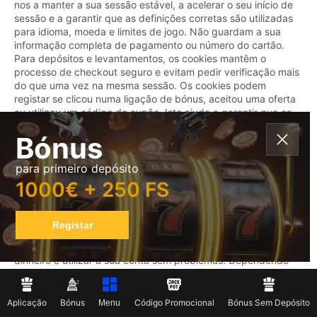
nos a manter a sua sessão estável, a acelerar o seu início de
sessão e a garantir que as definições corretas são utilizadas
para idioma, moeda e limites de jogo. Não guardam a sua
informação completa de pagamento ou número do cartão.
Para depósitos e levantamentos, os cookies mantêm o
processo de checkout seguro e evitam pedir verificação mais
do que uma vez na mesma sessão. Os cookies podem
registar se clicou numa ligação de bónus, aceitou uma oferta
ou utilizou um código de cupão. Isto ajuda a garantir que os
termos corretos do bónus são aplicados no checkout. A
Bónus
fraude pode ser evitada detetando inícios de sessão
invulgares, alterações de dispositivo ou tentativas falhadas
que acontecem repetidamente. Desativá-los pode levar a
para primeiro depósito
verificações adicionais, menos funcionalidades ou mais
1000€ + 250 FS
frequentes desconexões. Pode controlar os cookies a
qualquer momento acedendo às definições no seu navegador
ou dispositivo. Se quiser mais privacidade, pode bloquear
Registar
cookies que não sejam necessários, mas precisará de deixar
os cookies essenciais ativados para depositar e levantar
dinheiro e utilizar a sua conta sem problemas. Dependendo
do Portugal, o acesso pode ser limitado. Se for esse o caso,
os cookies não poderão contornar verificações de localização
ou requisitos legais, e pode ser-lhe pedido para provar o seu
Aplicação
Bónus
Código Promocional
Bónus Sem Depósito
Menu
português e morada antes de enviar dinheiro. Tenha em conta