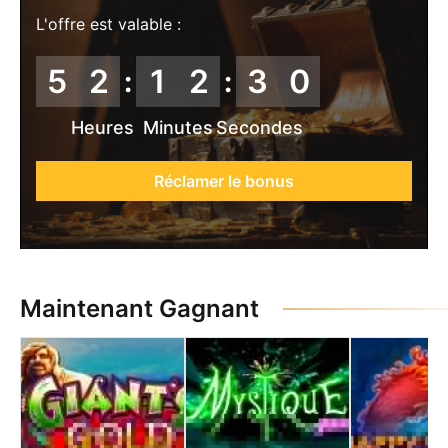
L'offre est valable :
5
2
1
2
2
8
:
:
Heures
Minutes
Secondes
Réclamer le bonus
Maintenant Gagnant