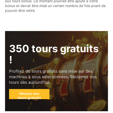
aux tours bonus. Ce montant pourrait être ajouté à votre
bonus et devoir être misé un certain nombre de fois avant de
pouvoir être retiré.
350 tours gratuits
!
Profitez de tours gratuits sans mise sur des
machines à sous sélectionnées. Réclamez vos
tours dès aujourd'hui.
Obtenir des
tours gratuits