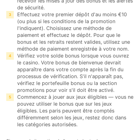
recevoir les mises à jour des bonus et les alertes
de sécurité.
Effectuez votre premier dépôt d'au moins €10
(ou plus si les conditions de la promotion
l'indiquent). Choisissez une méthode de
paiement et effectuez le dépôt. Pour que le
bonus et les retraits restent valides, utilisez une
méthode de paiement enregistrée à votre nom.
Vérifiez votre solde bonus lorsque vous ouvrez
le casino. Votre bonus de bienvenue devrait
apparaître dans votre compte après la fin du
processus de vérification. S'il n'apparaît pas,
vérifiez le portefeuille bonus ou la section
promotions pour voir s'il doit être activé.
Commencez à jouer aux jeux éligibles — vous ne
pouvez utiliser le bonus que sur les jeux
éligibles. Les paris peuvent être comptés
différemment selon les jeux, restez donc dans
les catégories autorisées.