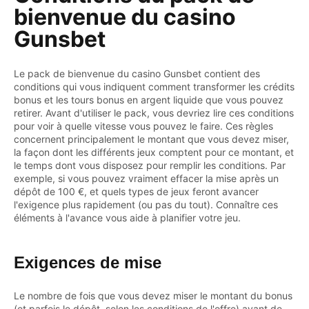
bienvenue du casino
Gunsbet
Le pack de bienvenue du casino Gunsbet contient des
conditions qui vous indiquent comment transformer les crédits
bonus et les tours bonus en argent liquide que vous pouvez
retirer. Avant d'utiliser le pack, vous devriez lire ces conditions
pour voir à quelle vitesse vous pouvez le faire. Ces règles
concernent principalement le montant que vous devez miser,
la façon dont les différents jeux comptent pour ce montant, et
le temps dont vous disposez pour remplir les conditions. Par
exemple, si vous pouvez vraiment effacer la mise après un
dépôt de 100 €, et quels types de jeux feront avancer
l'exigence plus rapidement (ou pas du tout). Connaître ces
éléments à l'avance vous aide à planifier votre jeu.
Exigences de mise
Le nombre de fois que vous devez miser le montant du bonus
(et parfois le dépôt, selon les conditions de l'offre) avant de