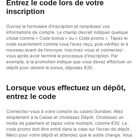
Entrez le code lors de votre
inscription
Ouvrez le formulaire d'inscription et remplissez vos
informations de compte. Le champ devrait indiquer quelque
chose comme « Code bonus » ou « Code promo ». Tapez le
code exactement comme vous l'avez reçu, puis vérifiez-le à
nouveau avant de l'envoyer. Inscrivez-vous et connectez-
vous après avoir terminé le processus d'inscription. Par
exemple, si la promotion indique que vous devez effectuer un
dépôt pour obtenir le bonus, déposez €20.
Lorsque vous effectuez un dépôt,
entrez le code
Connectez-vous à votre compte du casino Gunsbet. Allez
simplement à la Caisse et choisissez Dépôt. Choisissez un
mode de paiement et tapez votre montant, comme €30. Le
code promo doit être entré dans la case sur l'écran de dépôt.
Merci pour votre dépôt et attendez que le solde change. Vous