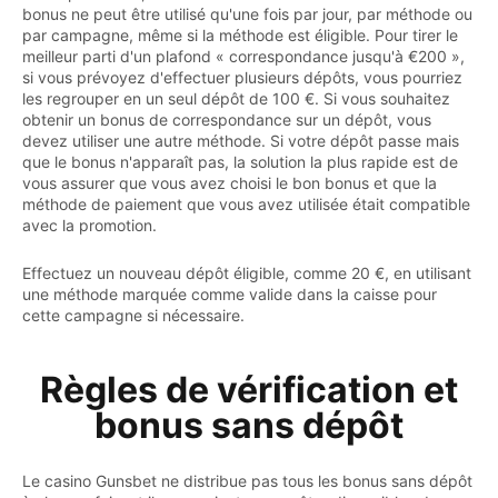
bonus ne peut être utilisé qu'une fois par jour, par méthode ou
par campagne, même si la méthode est éligible. Pour tirer le
meilleur parti d'un plafond « correspondance jusqu'à €200 »,
si vous prévoyez d'effectuer plusieurs dépôts, vous pourriez
les regrouper en un seul dépôt de 100 €. Si vous souhaitez
obtenir un bonus de correspondance sur un dépôt, vous
devez utiliser une autre méthode. Si votre dépôt passe mais
que le bonus n'apparaît pas, la solution la plus rapide est de
vous assurer que vous avez choisi le bon bonus et que la
méthode de paiement que vous avez utilisée était compatible
avec la promotion.
Effectuez un nouveau dépôt éligible, comme 20 €, en utilisant
une méthode marquée comme valide dans la caisse pour
cette campagne si nécessaire.
Règles de vérification et
bonus sans dépôt
Le casino Gunsbet ne distribue pas tous les bonus sans dépôt