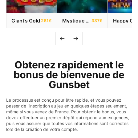
Giant’s Gold
Mystique Grove
H
261€
337€
Obtenez rapidement le
bonus de bienvenue de
Gunsbet
Le processus est conçu pour être rapide, et vous pouvez
passer de l'inscription au jeu en quelques étapes seulement,
même si vous venez de France. Pour obtenir le bonus, vous
devez effectuer un premier dépôt qui répond aux exigences,
puis vous assurer que toutes vos informations sont correctes
lors de la création de votre compte.