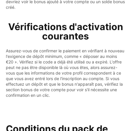
devriez voir le bonus ajouté à votre compte ou un solde bonus
créé.
Vérifications d'activation
courantes
Assurez-vous de confirmer le paiement en vérifiant à nouveau
l'exigence de dépôt minimum, comme « déposer au moins
€20 ». Vérifiez si le code a déjà été utilisé ou a expiré. L'offre
peut ne pas être disponible là où vous êtes, alors assurez-
vous que les informations de votre profil correspondent à ce
que vous avez entré lors de l'inscription au compte. Si vous
effectuez un dépôt et que le bonus n'apparaît pas, vérifiez la
section bonus de votre compte pour voir s'il nécessite une
confirmation en un clic.
Conditions du pack de