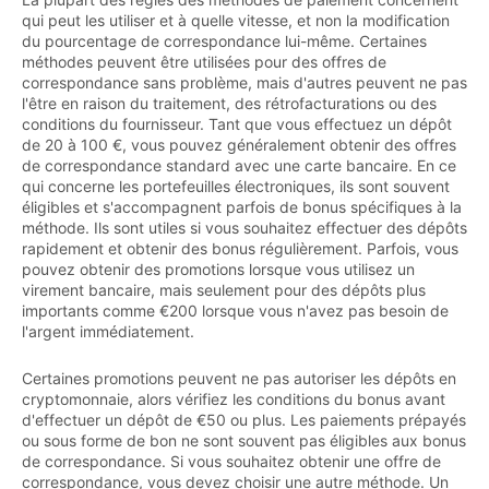
qui peut les utiliser et à quelle vitesse, et non la modification
du pourcentage de correspondance lui-même. Certaines
méthodes peuvent être utilisées pour des offres de
correspondance sans problème, mais d'autres peuvent ne pas
l'être en raison du traitement, des rétrofacturations ou des
conditions du fournisseur. Tant que vous effectuez un dépôt
de 20 à 100 €, vous pouvez généralement obtenir des offres
de correspondance standard avec une carte bancaire. En ce
qui concerne les portefeuilles électroniques, ils sont souvent
éligibles et s'accompagnent parfois de bonus spécifiques à la
méthode. Ils sont utiles si vous souhaitez effectuer des dépôts
rapidement et obtenir des bonus régulièrement. Parfois, vous
pouvez obtenir des promotions lorsque vous utilisez un
virement bancaire, mais seulement pour des dépôts plus
importants comme €200 lorsque vous n'avez pas besoin de
l'argent immédiatement.
Certaines promotions peuvent ne pas autoriser les dépôts en
cryptomonnaie, alors vérifiez les conditions du bonus avant
d'effectuer un dépôt de €50 ou plus. Les paiements prépayés
ou sous forme de bon ne sont souvent pas éligibles aux bonus
de correspondance. Si vous souhaitez obtenir une offre de
correspondance, vous devez choisir une autre méthode. Un