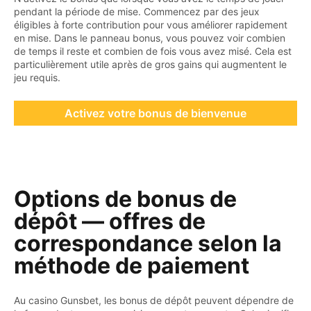
pendant la période de mise. Commencez par des jeux
éligibles à forte contribution pour vous améliorer rapidement
en mise. Dans le panneau bonus, vous pouvez voir combien
de temps il reste et combien de fois vous avez misé. Cela est
particulièrement utile après de gros gains qui augmentent le
jeu requis.
Activez votre bonus de bienvenue
Options de bonus de
dépôt — offres de
correspondance selon la
méthode de paiement
Au casino Gunsbet, les bonus de dépôt peuvent dépendre de