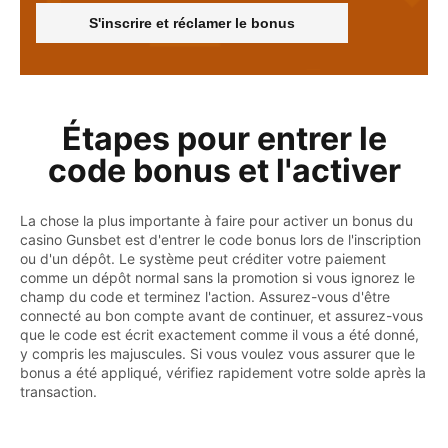
S'inscrire et réclamer le bonus
Étapes pour entrer le
code bonus et l'activer
La chose la plus importante à faire pour activer un bonus du
casino Gunsbet est d'entrer le code bonus lors de l'inscription
ou d'un dépôt. Le système peut créditer votre paiement
comme un dépôt normal sans la promotion si vous ignorez le
champ du code et terminez l'action. Assurez-vous d'être
connecté au bon compte avant de continuer, et assurez-vous
que le code est écrit exactement comme il vous a été donné,
y compris les majuscules. Si vous voulez vous assurer que le
bonus a été appliqué, vérifiez rapidement votre solde après la
transaction.