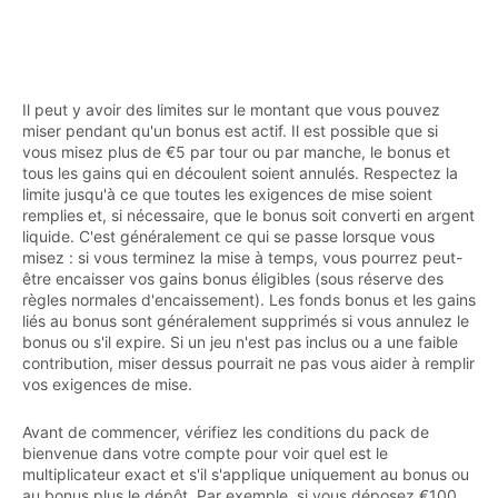
Il peut y avoir des limites sur le montant que vous pouvez
miser pendant qu'un bonus est actif. Il est possible que si
vous misez plus de €5 par tour ou par manche, le bonus et
tous les gains qui en découlent soient annulés. Respectez la
limite jusqu'à ce que toutes les exigences de mise soient
remplies et, si nécessaire, que le bonus soit converti en argent
liquide. C'est généralement ce qui se passe lorsque vous
misez : si vous terminez la mise à temps, vous pourrez peut-
être encaisser vos gains bonus éligibles (sous réserve des
règles normales d'encaissement). Les fonds bonus et les gains
liés au bonus sont généralement supprimés si vous annulez le
bonus ou s'il expire. Si un jeu n'est pas inclus ou a une faible
contribution, miser dessus pourrait ne pas vous aider à remplir
vos exigences de mise.
Avant de commencer, vérifiez les conditions du pack de
bienvenue dans votre compte pour voir quel est le
multiplicateur exact et s'il s'applique uniquement au bonus ou
au bonus plus le dépôt. Par exemple, si vous déposez €100,