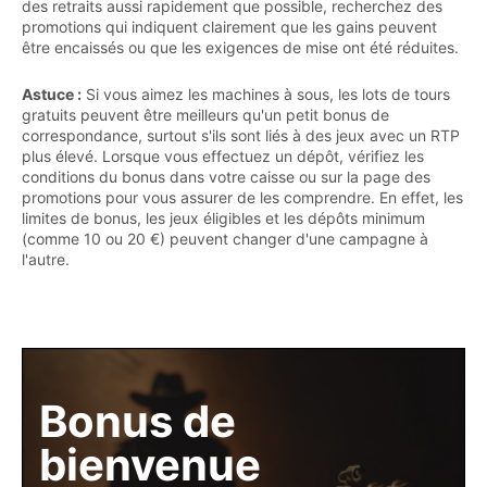
des retraits aussi rapidement que possible, recherchez des
promotions qui indiquent clairement que les gains peuvent
être encaissés ou que les exigences de mise ont été réduites.
Astuce :
Si vous aimez les machines à sous, les lots de tours
gratuits peuvent être meilleurs qu'un petit bonus de
correspondance, surtout s'ils sont liés à des jeux avec un RTP
plus élevé. Lorsque vous effectuez un dépôt, vérifiez les
conditions du bonus dans votre caisse ou sur la page des
promotions pour vous assurer de les comprendre. En effet, les
limites de bonus, les jeux éligibles et les dépôts minimum
(comme 10 ou 20 €) peuvent changer d'une campagne à
l'autre.
Bonus de
bienvenue