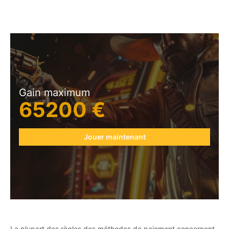
Gain maximum
65200 €
Jouer maintenant
La plupart des règles des méthodes de paiement concernent