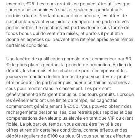
exemple, €25. Les tours gratuits ne peuvent être utilisés que
sur certaines machines à sous et seulement pendant une
certaine durée. Pendant une certaine période, les offres de
cashback peuvent vous aider à récupérer une partie de vos
pertes nettes. Le cashback est parfois donné sous forme de
fonds bonus qui doivent être misés, et parfois il peut être
donné en espèces qui peuvent être retirées après avoir rempli
certaines conditions.
Une fenêtre de qualification normale peut commencer par 50
€ de paris placés pendant la période de promotion. Au lieu de
dépôts, les tournois et les chutes de prix récompensent les
joueurs en fonction de leur temps de jeu. Vous devrez peut-
être accepter de participer puis jouer à certaines machines à
sous pour monter dans le classement. Les prix sont
généralement de l'argent bonus ou des tours gratuits. Lorsque
les événements ont une limite de temps, les cagnottes
commencent généralement à €500. Vous pouvez obtenir des
rechargements personnalisés, des retraits plus rapides et des
compensations de valeur plus élevée en tant que VIP ou client
fidèle. La plupart du temps, vous devez être invité à ces
offres et remplir certaines conditions, comme effectuer des
dépôts réguliers de €100 ou plus. Si vous souhaitez effectuer