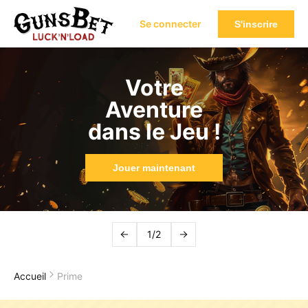
Se connecter
S'inscrire
Votre
Aventure
dans le Jeu !
Jouer maintenant
1/2
Accueil
Prime