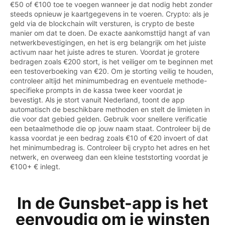
€50 of €100 toe te voegen wanneer je dat nodig hebt zonder
steeds opnieuw je kaartgegevens in te voeren. Crypto: als je
geld via de blockchain wilt versturen, is crypto de beste
manier om dat te doen. De exacte aankomsttijd hangt af van
netwerkbevestigingen, en het is erg belangrijk om het juiste
activum naar het juiste adres te sturen. Voordat je grotere
bedragen zoals €200 stort, is het veiliger om te beginnen met
een testoverboeking van €20. Om je storting veilig te houden,
controleer altijd het minimumbedrag en eventuele methode-
specifieke prompts in de kassa twee keer voordat je
bevestigt. Als je stort vanuit Nederland, toont de app
automatisch de beschikbare methoden en stelt de limieten in
die voor dat gebied gelden. Gebruik voor snellere verificatie
een betaalmethode die op jouw naam staat. Controleer bij de
kassa voordat je een bedrag zoals €10 of €20 invoert of dat
het minimumbedrag is. Controleer bij crypto het adres en het
netwerk, en overweeg dan een kleine teststorting voordat je
€100+ € inlegt.
In de Gunsbet-app is het
eenvoudig om je winsten