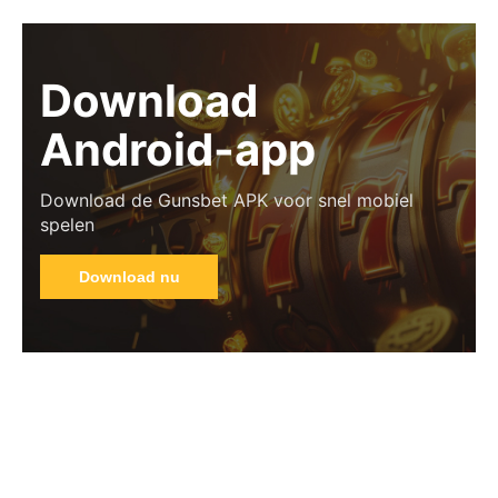
Download
Android-app
Download de Gunsbet APK voor snel mobiel
spelen
Download nu