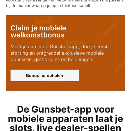
bij de manier waarop je op je telefoon speelt.
Claim je mobiele
welkomstbonus
Meld je aan in de Gunsbet-app, doe je eerste
storting en ontgrendel exclusieve mobiele
bonussen, gratis spins en beloningen.
Bonus nu ophalen
De Gunsbet-app voor
mobiele apparaten laat je
slots, live dealer-spellen