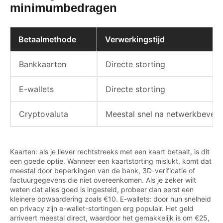
minimumbedragen
Betaalmethode
Verwerkingstijd
Bankkaarten
Directe storting
E-wallets
Directe storting
Cryptovaluta
Meestal snel na netwerkbevest
Kaarten: als je liever rechtstreeks met een kaart betaalt, is dit
een goede optie. Wanneer een kaartstorting mislukt, komt dat
meestal door beperkingen van de bank, 3D-verificatie of
factuurgegevens die niet overeenkomen. Als je zeker wilt
weten dat alles goed is ingesteld, probeer dan eerst een
kleinere opwaardering zoals €10. E-wallets: door hun snelheid
en privacy zijn e-wallet-stortingen erg populair. Het geld
arriveert meestal direct, waardoor het gemakkelijk is om €25,