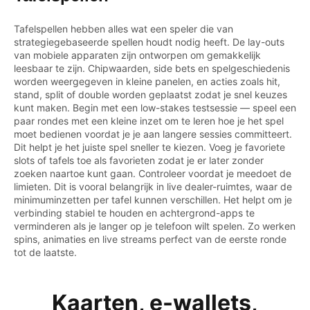
Tafelspellen hebben alles wat een speler die van
strategiegebaseerde spellen houdt nodig heeft. De lay-outs
van mobiele apparaten zijn ontworpen om gemakkelijk
leesbaar te zijn. Chipwaarden, side bets en spelgeschiedenis
worden weergegeven in kleine panelen, en acties zoals hit,
stand, split of double worden geplaatst zodat je snel keuzes
kunt maken. Begin met een low-stakes testsessie — speel een
paar rondes met een kleine inzet om te leren hoe je het spel
moet bedienen voordat je je aan langere sessies committeert.
Dit helpt je het juiste spel sneller te kiezen. Voeg je favoriete
slots of tafels toe als favorieten zodat je er later zonder
zoeken naartoe kunt gaan. Controleer voordat je meedoet de
limieten. Dit is vooral belangrijk in live dealer-ruimtes, waar de
minimuminzetten per tafel kunnen verschillen. Het helpt om je
verbinding stabiel te houden en achtergrond-apps te
verminderen als je langer op je telefoon wilt spelen. Zo werken
spins, animaties en live streams perfect van de eerste ronde
tot de laatste.
Kaarten, e-wallets,