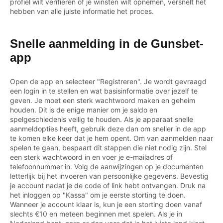
profiel wilt verifiëren of je winsten wilt opnemen, versnelt het
hebben van alle juiste informatie het proces.
Snelle aanmelding in de Gunsbet-
app
Open de app en selecteer "Registreren". Je wordt gevraagd
een login in te stellen en wat basisinformatie over jezelf te
geven. Je moet een sterk wachtwoord maken en geheim
houden. Dit is de enige manier om je saldo en
spelgeschiedenis veilig te houden. Als je apparaat snelle
aanmeldopties heeft, gebruik deze dan om sneller in de app
te komen elke keer dat je hem opent. Om van aanmelden naar
spelen te gaan, bespaart dit stappen die niet nodig zijn. Stel
een sterk wachtwoord in en voer je e-mailadres of
telefoonnummer in. Volg de aanwijzingen op je documenten
letterlijk bij het invoeren van persoonlijke gegevens. Bevestig
je account nadat je de code of link hebt ontvangen. Druk na
het inloggen op "Kassa" om je eerste storting te doen.
Wanneer je account klaar is, kun je een storting doen vanaf
slechts €10 en meteen beginnen met spelen. Als je in