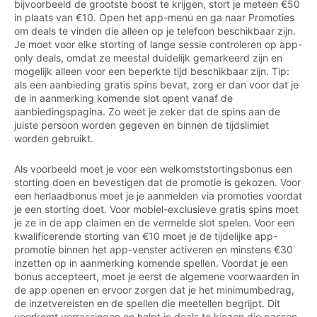
bijvoorbeeld de grootste boost te krijgen, stort je meteen €50
in plaats van €10. Open het app-menu en ga naar Promoties
om deals te vinden die alleen op je telefoon beschikbaar zijn.
Je moet voor elke storting of lange sessie controleren op app-
only deals, omdat ze meestal duidelijk gemarkeerd zijn en
mogelijk alleen voor een beperkte tijd beschikbaar zijn. Tip:
als een aanbieding gratis spins bevat, zorg er dan voor dat je
de in aanmerking komende slot opent vanaf de
aanbiedingspagina. Zo weet je zeker dat de spins aan de
juiste persoon worden gegeven en binnen de tijdslimiet
worden gebruikt.
Als voorbeeld moet je voor een welkomststortingsbonus een
storting doen en bevestigen dat de promotie is gekozen. Voor
een herlaadbonus moet je je aanmelden via promoties voordat
je een storting doet. Voor mobiel-exclusieve gratis spins moet
je ze in de app claimen en de vermelde slot spelen. Voor een
kwalificerende storting van €10 moet je de tijdelijke app-
promotie binnen het app-venster activeren en minstens €30
inzetten op in aanmerking komende spellen. Voordat je een
bonus accepteert, moet je eerst de algemene voorwaarden in
de app openen en ervoor zorgen dat je het minimumbedrag,
de inzetvereisten en de spellen die meetellen begrijpt. Dit
voorkomt verrassingen en helpt je deals te kiezen die passen