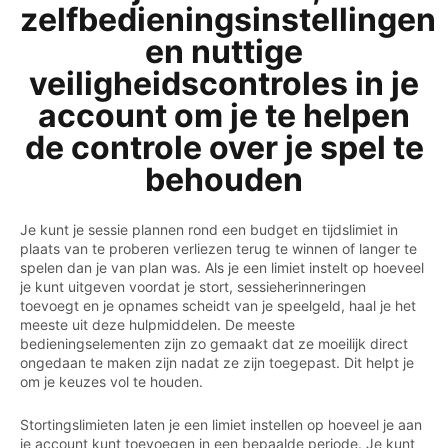
zelfbedieningsinstellingen
en nuttige
veiligheidscontroles in je
account om je te helpen
de controle over je spel te
behouden
Je kunt je sessie plannen rond een budget en tijdslimiet in
plaats van te proberen verliezen terug te winnen of langer te
spelen dan je van plan was. Als je een limiet instelt op hoeveel
je kunt uitgeven voordat je stort, sessieherinneringen
toevoegt en je opnames scheidt van je speelgeld, haal je het
meeste uit deze hulpmiddelen. De meeste
bedieningselementen zijn zo gemaakt dat ze moeilijk direct
ongedaan te maken zijn nadat ze zijn toegepast. Dit helpt je
om je keuzes vol te houden.
Stortingslimieten laten je een limiet instellen op hoeveel je aan
je account kunt toevoegen in een bepaalde periode. Je kunt