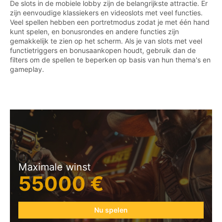
De slots in de mobiele lobby zijn de belangrijkste attractie. Er
zijn eenvoudige klassiekers en videoslots met veel functies.
Veel spellen hebben een portretmodus zodat je met één hand
kunt spelen, en bonusrondes en andere functies zijn
gemakkelijk te zien op het scherm. Als je van slots met veel
functietriggers en bonusaankopen houdt, gebruik dan de
filters om de spellen te beperken op basis van hun thema's en
gameplay.
Maximale winst
55000 €
Nu spelen