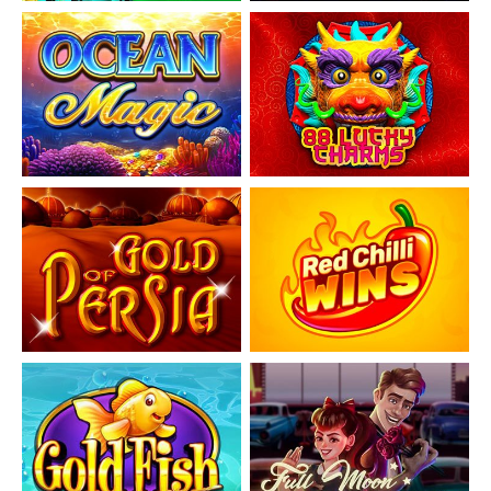
Tafelspellen
Kaarten, e-wallets, cryptovaluta en
minimumdeposito's zijn allemaal stortingsmethoden in
de Gunsbet-app
Stortingsmethoden en minimumbedragen
In de Gunsbet-app is het eenvoudig om je winsten op
te nemen: kies gewoon een uitbetalingsmethode,
voer een bedrag in zoals 100 € en bevestig
Tijd tot uitbetaling, klantverificatiecontroles en kosten
De Gunsbet-app heeft duidelijke limieten, snelle
zelfbedieningsinstellingen en nuttige
veiligheidscontroles in je account om je te helpen de
controle over je spel te behouden
Gunsbet Casino-app
Belangrijkste kenmerken