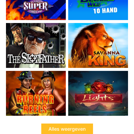
Alles weergeven