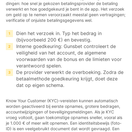
dingen: hoe snel je gekozen betalingsprovider de betaling
verwerkt en hoe goedgekeurd je bent in de app. Het verzoek
om geld op te nemen veroorzaakt meestal geen vertragingen;
verificatie of onjuiste betalingsgegevens wel.
Dien het verzoek in. Typ het bedrag in
(bijvoorbeeld 200 €) en bevestig.
Interne goedkeuring: Gunsbet controleert de
veiligheid van het account, de algemene
voorwaarden van de bonus en de limieten voor
verantwoord spelen.
De provider verwerkt de overboeking. Zodra de
betaalmethode goedkeuring krijgt, doet deze
dat op eigen schema.
Know Your Customer (KYC)-vereisten kunnen automatisch
worden geactiveerd bij eerste opnames, grotere bedragen,
accountwijzigingen of beveiligingsmeldingen. Als je KYC
vroeg voltooit, gaan toekomstige opnames sneller, vooral als
je 1.000 € of meer wilt opnemen. Een identiteitsbewijs (foto-
ID) is een veelgebruikt document dat wordt gevraagd. Een